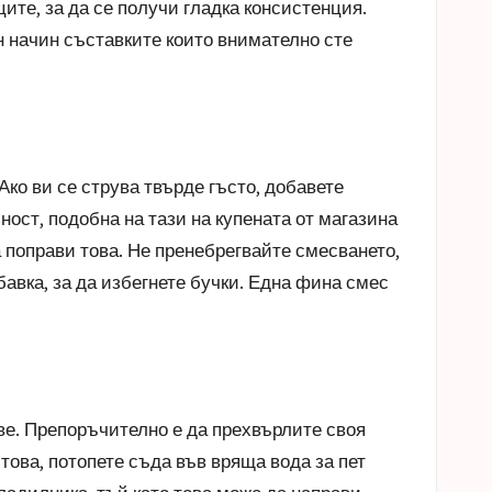
ите, за да се получи гладка консистенция.
н начин
съставките
които внимателно сте
ко ви се струва твърде гъсто, добавете
ост, подобна на тази на купената от магазина
 поправи това. Не пренебрегвайте смесването,
бавка, за да избегнете бучки. Една фина смес
ве. Препоръчително е да прехвърлите своя
това, потопете съда във вряща вода за пет