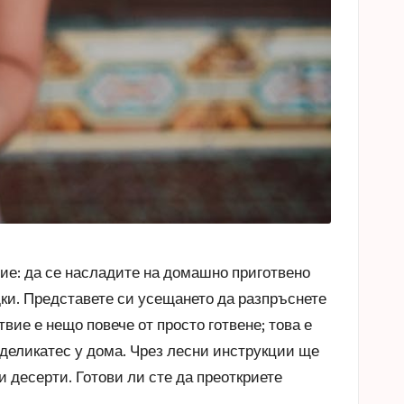
ие: да се насладите на домашно приготвено
дки. Представете си усещането да разпръснете
твие е нещо повече от просто готвене; това е
 деликатес у дома. Чрез лесни инструкции ще
и десерти. Готови ли сте да преоткриете