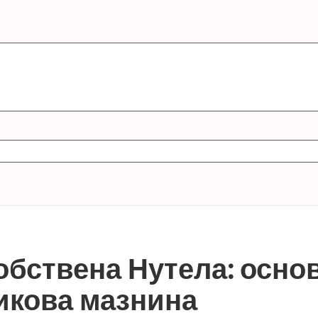
обствена Нутела: осно
икова мазнина