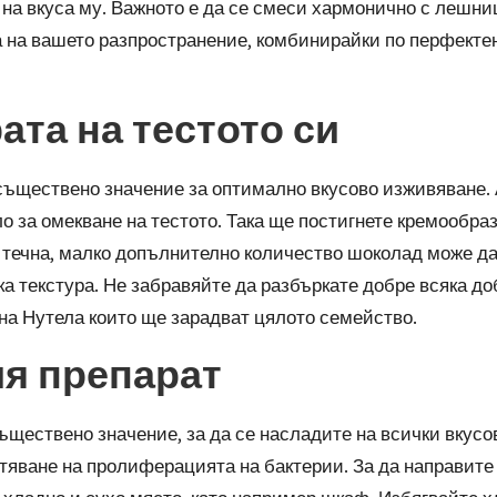
 на вкуса му. Важното е да се смеси хармонично с лешниц
а на вашето разпространение, комбинирайки по перфекте
ата на тестото си
ъществено значение за оптимално вкусово изживяване. А
за омекване на тестото. Така ще постигнете кремообразн
е течна, малко допълнително количество шоколад може да
ка текстура. Не забравяйте да разбъркате добре всяка до
на Нутела
които ще зарадват цялото семейство.
я препарат
ъществено значение, за да се насладите на всички вкусо
тяване на пролиферацията на бактерии. За да направите 