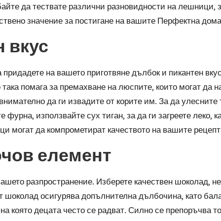
байте да тествате различни разновидности на лешници, з
ествено значение за постигане на вашите
Перфектна дома
н вкус
придадете на вашето приготвяне дълбок и пикантен вкус
така помага за премахване на люспите, които могат да на
 внимателно да ги извадите от корите им. За да улесните
 фурна, използвайте сух тиган, за да ги загреете леко, к
ици могат да компрометират качеството на вашите
рецепт
ючов елемент
шето разпространение. Изберете качествен шоколад, не
т шоколад осигурява допълнителна дълбочина, като бал
а която децата често се радват. Силно се препоръчва то