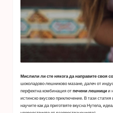
Мислили ли сте някога да направите своя с
шоколадово-лешниково мазане, далеч от индус
перфектна комбинация от
печени лешници
и 
истинско вкусово приключение. В тази статия 
научите как да приготвяте вкусна Нутела, иде
удоволствието от разпространението?