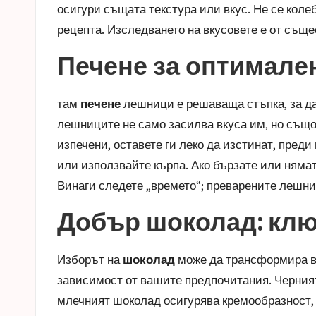
осигури същата текстура или вкус. Не се коле
рецепта. Изследването на вкусовете е от същ
Печене за оптимале
там
печене
лешници е решаваща стъпка, за да 
лешниците не само засилва вкуса им, но също 
изпечени, оставете ги леко да изстинат, преди
или използвайте кърпа. Ако бързате или нямате
Винаги следете „времето“; преварените лешн
Добър шоколад: кл
Изборът на
шоколад
може да трансформира ва
зависимост от вашите предпочитания. Черния
млечният шоколад осигурява кремообразност, н