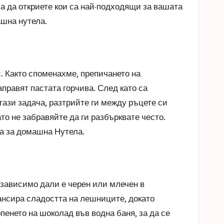
а да откриете кои са най-подходящи за вашата
шна нутела
.
. Както споменахме, препичането на
правят пастата горчива. След като са
 тази задача, разтрийте ги между ръцете си
ато не забравяйте да ги разбърквате често.
а за домашна Нутела
.
зависимо дали е черен или млечен в
ансира сладостта на лешниците, докато
пенето на шоколад във водна баня, за да се