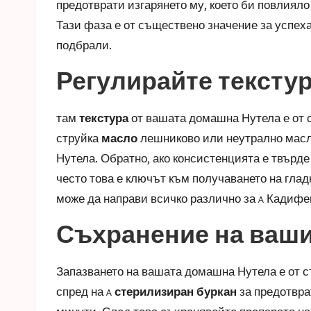
предотврати изгарянето му, което би повлияло
Тази фаза е от съществено значение за успех
подбрали.
Регулирайте текстур
там
текстура
от вашата домашна Нутела е от с
струйка
масло
лешниково или неутрално масло 
Нутела. Обратно, ако консистенцията е твърд
често това е ключът към получаването на глад
може да направи всичко различно за a
Кадифе
Съхранение на ваши
Запазването на вашата домашна Нутела е от с
спред на a
стерилизиран буркан
за предотвра