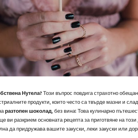
обствена Нутела?
Този въпрос повдига страхотно обещан
триалните продукти, които често са твърде мазни и сла
на
разтопен шоколад
, без вина! Това кулинарно пътешес
ще ви разкрием основната рецепта за приготвяне на този
ална да придружава вашите закуски, леки закуски или дор