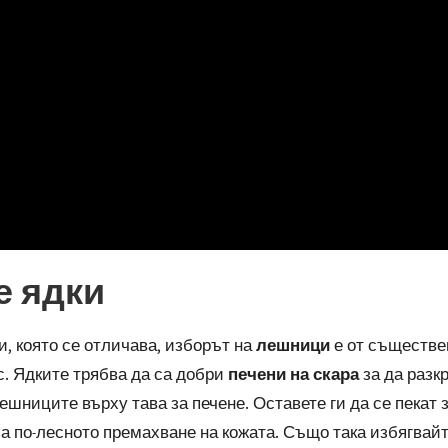
е ядки
, която се отличава, изборът на
лешници
е от съществе
с. Ядките трябва да са добри
печени на скара
за да разк
ешниците върху тава за печене. Оставете ги да се пекат з
 за по-лесното премахване на кожата. Също така избягвай