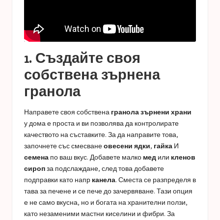
1. Създайте своя
собствена зърнена
гранола
Направете своя собствена
гранола зърнени храни
у дома е проста и ви позволява да контролирате
качеството на съставките. За да направите това,
започнете със смесване
овесени ядки
,
гайка
И
семена
по ваш вкус. Добавете малко
мед
или
кленов
сироп
за подслаждане, след това добавете
подправки като напр
канела
. Сместа се разпределя в
тава за печене и се пече до зачервяване. Тази опция
е не само вкусна, но и богата на хранителни ползи,
като незаменими мастни киселини и фибри. За