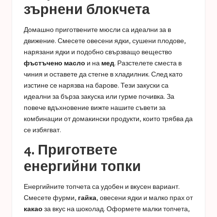
зърнени блокчета
Домашно приготвените мюсли са идеални за в
движение. Смесете овесени ядки, сушени плодове,
нарязани ядки и подобно свързващо вещество
фъстъчено масло
и на
мед
. Разстелете сместа в
чиния и оставете да стегне в хладилник. След като
изстине се нарязва на барове. Тези закуски са
идеални за бърза закуска или гурме почивка. За
повече вдъхновение вижте нашите съвети за
комбинации от домакински продукти, които трябва да
се избягват
.
4. Пригответе
енергийни топки
Енергийните топчета са удобен и вкусен вариант.
Смесете фурми,
гайка
, овесени ядки и малко прах от
какао
за вкус на шоколад. Оформете малки топчета,