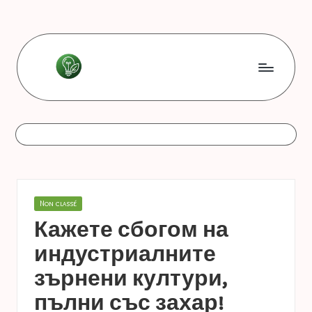
Skip
to
content
L
Les
bonnes
e
astuces
s
b
o
Posted
Non classé
n
in
Кажете сбогом на
n
индустриалните
e
зърнени култури,
s
пълни със захар!