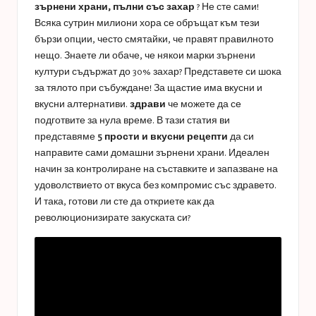
зърнени храни, пълни със захар
? Не сте сами!
Всяка сутрин милиони хора се обръщат към тези
бързи опции, често смятайки, че правят правилното
нещо. Знаете ли обаче, че някои марки зърнени
култури съдържат до 30% захар? Представете си шока
за тялото при събуждане! За щастие има вкусни и
вкусни алтернативи.
здрави
че можете да се
подготвите за нула време. В тази статия ви
представяме
5 прости и вкусни рецепти
да си
направите сами домашни зърнени храни. Идеален
начин за контролиране на съставките и запазване на
удоволствието от вкуса без компромис със здравето.
И така, готови ли сте да откриете как да
революционизирате закуската си?