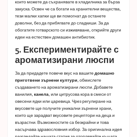
които можете да съхранявате в хладилника за бърза
закуска. Освен че са богати на хранителни вещества,
тези малки хапки ще ви помогнат да останете
доволни, без да прибягвате до сладкиши. За да
обогатите готварското си изживяване, открийте други
идеи на
естествен домашен антибиотик
.
5. Експериментирайте с
ароматизирани люспи
За да придадете повече вкус на вашите
домашно
приготвени зърнени култури
, обмислете
създаването на ароматизирани люспи. Добавете
ванилия,
канела
, или цитрусова кора в смеси от
овесени ядки или царевица. Чрез регулиране на
вкусовете ще получите уникални зърнени храни,
които ще зарадват вкусовите рецептори на деца и
възрастни. Възможностите са безкрайни и това
насърчава здравословния избор. За оригинална идея
разгледайте нашата статия за
отоплявайте къщата