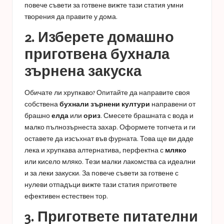
повече съвети за готвене вижте тази статия
умни
творения
да правите у дома.
2. Изберете домашно
приготвена бухнала
зърнена закуска
Обичате ли хрупкаво? Опитайте да направите своя
собствена
бухнали зърнени култури
направени от
брашно
елда
или
ориз
. Смесете брашната с вода и
малко пълнозърнеста захар. Оформете топчета и ги
оставете да изсъхнат във фурната. Това ще ви даде
лека и хрупкава алтернатива, перфектна с
мляко
или кисело мляко. Тези малки лакомства са идеални
и за леки закуски. За повече съвети за готвене с
нулеви отпадъци вижте тази статия
пригответе
ефективен естествен тор
.
3. Пригответе питателни