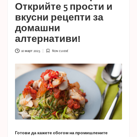
a
Открийте 5 прости и
s
вкусни рецепти за
t
домашни
u
алтернативи!
c
e
10 март 2025
Non classé
Posted
in
s
Готови да кажете сбогом на промишлените