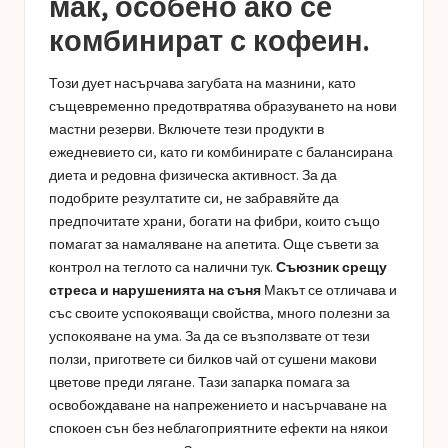
мак, особено ако се
комбинират с кофеин.
Този дует насърчава загубата на мазнини, като
същевременно предотвратява образуването на нови
мастни резерви. Включете тези продукти в
ежедневието си, като ги комбинирате с балансирана
диета и редовна физическа активност. За да
подобрите резултатите си, не забравяйте да
предпочитате храни, богати на фибри, които също
помагат за намаляване на апетита. Още съвети за
контрол на теглото са налични тук.
Съюзник срещу
стреса и нарушенията на съня
Макът се отличава и
със своите успокояващи свойства, много полезни за
успокояване на ума. За да се възползвате от тези
ползи, пригответе си билков чай ​​от сушени макови
цветове преди лягане. Тази запарка помага за
освобождаване на напрежението и насърчаване на
спокоен сън без неблагоприятните ефекти на някои