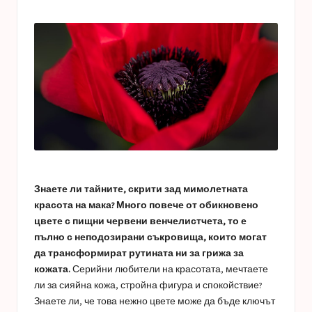
a
in
s
t
u
c
e
s
Знаете ли тайните, скрити зад мимолетната
красота на мака? Много повече от обикновено
цвете с пищни червени венчелистчета, то е
пълно с неподозирани съкровища, които могат
да трансформират рутината ни за грижа за
кожата.
Серийни любители на красотата, мечтаете
ли за сияйна кожа, стройна фигура и спокойствие?
Знаете ли, че това нежно цвете може да бъде ключът