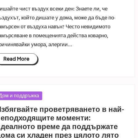
ишайте чист въздух всеки ден: Знаете ли, че
ъздухът, който дишате у дома, може да бъде по-
амърсен от въздуха навън? Често невидимото
амърсяване в помещенията действа коварно,
ричинявайки умора, алергии…
Read More
osted
Дом и поддръжка
n
збягвайте проветряването в най-
неподходящите моменти:
идеалното време да поддържате
ома си хладен през цялото лято