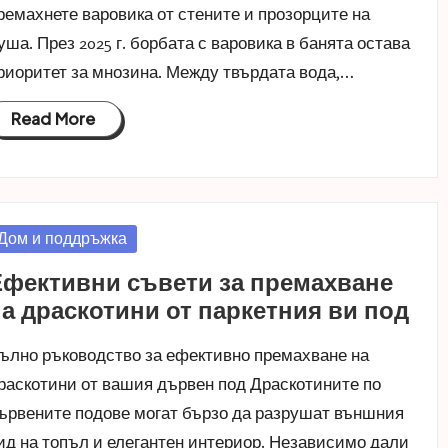
ремахнете варовика от стените и прозорците на
уша. През 2025 г. борбата с варовика в банята остава
риоритет за мнозина. Между твърдата вода,…
Read More
osted
Дом и поддръжка
n
Ефективни съвети за премахване
а драскотини от паркетния ви под
ълно ръководство за ефективно премахване на
раскотини от вашия дървен под Драскотините по
ървените подове могат бързо да разрушат външния
ид на топъл и елегантен интериор. Независимо дали