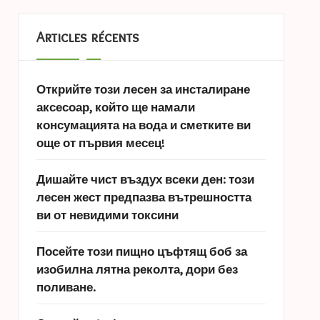
Articles récents
Открийте този лесен за инсталиране
аксесоар, който ще намали
консумацията на вода и сметките ви
още от първия месец!
Дишайте чист въздух всеки ден: този
лесен жест предпазва вътрешността
ви от невидими токсини
Посейте този пищно цъфтящ боб за
изобилна лятна реколта, дори без
поливане.