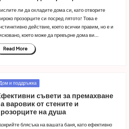
ислите ли да охладите дома си, като отворите
ироко прозорците си посред лятото? Това е
нстинктивно действие, което всички правим, но е и
исковано, което може да превърне дома ви…
Read More
osted
Дом и поддръжка
n
Ефективни съвети за премахване
а варовик от стените и
прозорците на душа
азкрийте блясъка на вашата баня, като ефективно