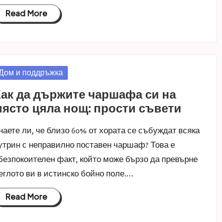
Read More
osted
Дом и поддръжка
n
ак да държите чаршафа си на
ясто цяла нощ: прости съвети
наете ли, че близо 60% от хората се събуждат всяка
утрин с неправилно поставен чаршаф? Това е
безпокоителен факт, който може бързо да превърне
еглото ви в истинско бойно поле.…
Read More