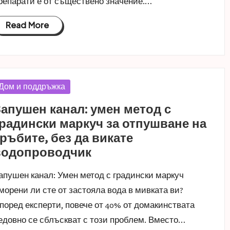
репарати е от съществено значение.…
Read More
osted
Дом и поддръжка
n
апушен канал: умен метод с
радински маркуч за отпушване на
ръбите, без да викате
водопроводчик
апушен канал: Умен метод с градински маркуч
морени ли сте от застояла вода в мивката ви?
поред експерти, повече от 40% от домакинствата
едовно се сблъскват с този проблем. Вместо…