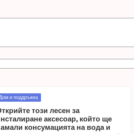
osted
Дом и поддръжка
n
ткрийте този лесен за
нсталиране аксесоар, който ще
амали консумацията на вода и