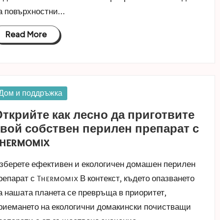
а повърхностни…
Read More
osted
Дом и поддръжка
n
ткрийте как лесно да приготвите
вой собствен перилен препарат с
hermomix
зберете ефективен и екологичен домашен перилен
репарат с Thermomix В контекст, където опазването
а нашата планета се превръща в приоритет,
риемането на екологични домакински почистващи