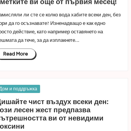
метките ви още от първия месец!
амисляли ли сте се колко вода хабите всеки ден, без
ори да го осъзнавате? Изненадващо е как едно
росто действие, като например оставянето на
ешмата да тече, за да изплакнете…
Read More
osted
Дом и поддръжка
n
ишайте чист въздух всеки ден:
ози лесен жест предпазва
вътрешността ви от невидими
токсини