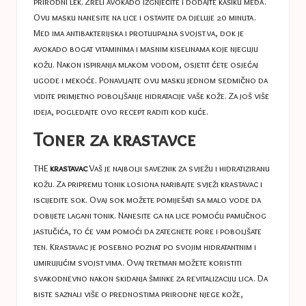
prirodni lek. Zreli avokado izgnječite i dodajte kašiku meda.
Ovu masku nanesite na lice i ostavite da djeluje 20 minuta.
Med ima antibakterijska i protuupalna svojstva, dok je
avokado bogat vitaminima i masnim kiselinama koje njeguju
kožu. Nakon ispiranja mlakom vodom, osjetit ćete osjećaj
ugode i mekoće. Ponavljajte ovu masku jednom sedmično da
vidite primjetno poboljšanje hidratacije vaše kože. Za još više
ideja, pogledajte ovo
recept
raditi kod kuće.
Toner za krastavce
THE
krastavac
Vaš je najbolji saveznik za svježu i hidratiziranu
kožu. Za pripremu tonik losiona naribajte svježi krastavac i
iscijedite sok. Ovaj sok možete pomiješati sa malo vode da
dobijete lagani tonik. Nanesite ga na lice pomoću pamučnog
jastučića, to će vam pomoći da zategnete pore i poboljšate
ten. Krastavac je posebno poznat po svojim hidratantnim i
umirujućim svojstvima. Ovaj tretman možete koristiti
svakodnevno nakon skidanja šminke za revitalizaciju lica. Da
biste saznali više o prednostima prirodne njege kože,