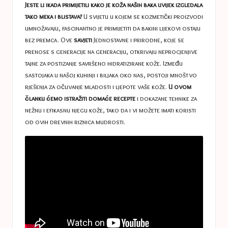
a
Jeste li ikada primijetili kako je koža naših baka uvijek izgledala
s
tako meka i blistava?
U svijetu u kojem se kozmetički proizvodi
umnožavaju, fascinantno je primijetiti da bakini lijekovi ostaju
t
bez premca. Ove
savjeti
Jednostavne i prirodne, koje se
u
prenose s generacije na generaciju, otkrivaju neprocjenjive
tajne za postizanje savršeno hidratizirane kože. Između
c
sastojaka u našoj kuhinji i biljaka oko nas, postoji mnoštvo
e
rješenja za očuvanje mladosti i ljepote vaše kože.
U ovom
članku ćemo istražiti domaće recepte
i dokazane tehnike za
s
nežnu i efikasnu njegu kože, tako da i vi možete imati koristi
od ovih drevnih riznica mudrosti.