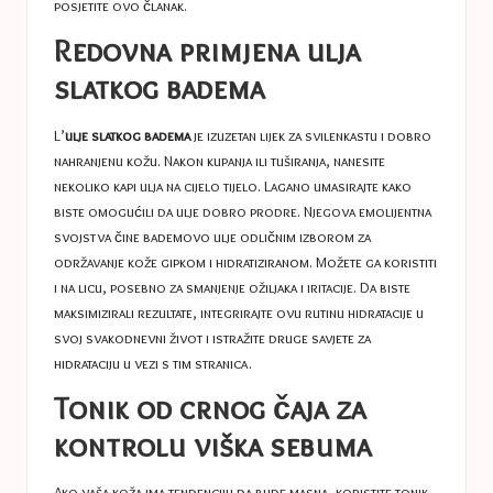
posjetite ovo
članak
.
Redovna primjena ulja
slatkog badema
L’
ulje slatkog badema
je izuzetan lijek za svilenkastu i dobro
nahranjenu kožu. Nakon kupanja ili tuširanja, nanesite
nekoliko kapi ulja na cijelo tijelo. Lagano umasirajte kako
biste omogućili da ulje dobro prodre. Njegova emolijentna
svojstva čine bademovo ulje odličnim izborom za
održavanje kože gipkom i hidratiziranom. Možete ga koristiti
i na licu, posebno za smanjenje ožiljaka i iritacije. Da biste
maksimizirali rezultate, integrirajte ovu rutinu hidratacije u
svoj svakodnevni život i istražite druge savjete za
hidrataciju u vezi s tim
stranica
.
Tonik od crnog čaja za
kontrolu viška sebuma
Ako vaša koža ima tendenciju da bude masna, koristite tonik