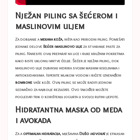
Nježan piling sa šećerom i
maslinovim uljem
Za dobijanje a
mekana koža
, ništa kao prirodni piling. Pomešati
jednake delove
šećer
i
maslinovo ulje
za stvaranje paste za
piling. Nanesite ovaj preparat na lice i ruke kružnim pokretima
kako biste uklonili mrtve ćelije. Šećer je nježan piling, dok
maslinovo ulje dubinski hidrira svojim masnim kiselinama i
antioksidansima. Isperite mlakom vodom i bićete iznenađeni
bombone
vaše kože. Ovaj piling se može raditi jednom
sedmično za najbolje rezultate. Ovo također možete
pogledati
trik
o korištenju jogurta u svojoj rutini ljepote.
Hidratantna maska ​​od meda
i avokada
Za a
optimalna hidratacija
, mješavina
Dušo
i
advokat
je efikasan