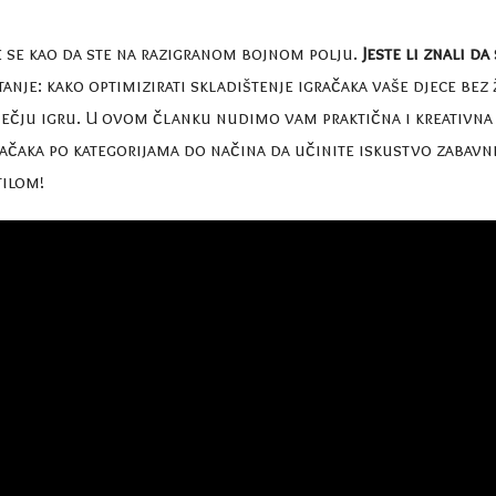
e se kao da ste na razigranom bojnom polju.
Jeste li znali d
anje: kako optimizirati skladištenje igračaka vaše djece be
ječju igru. U ovom članku nudimo vam praktična i kreativna r
ačaka po kategorijama do načina da učinite iskustvo zabavni
tilom!