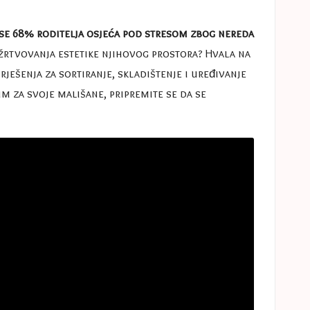
a se 68% roditelja osjeća pod stresom zbog nereda
z žrtvovanja estetike njihovog prostora? Hvala na
ješenja za sortiranje, skladištenje i uređivanje
m za svoje mališane, pripremite se da se