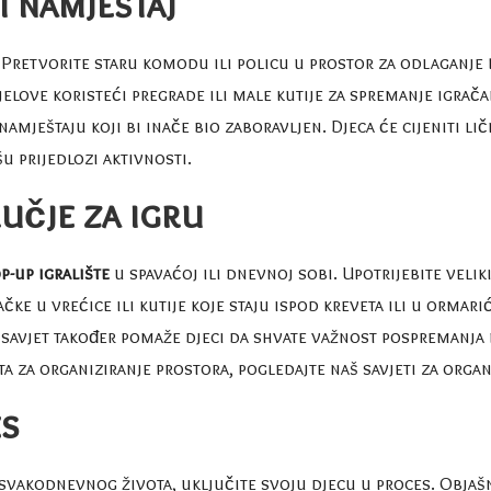
i namještaj
 Pretvorite staru komodu ili policu u prostor za odlaganje
dijelove koristeći pregrade ili male kutije za spremanje igr
namještaju koji bi inače bio zaboravljen. Djeca će cijeniti l
ašu
prijedlozi aktivnosti
.
učje za igru
p-up igralište
u spavaćoj ili dnevnoj sobi. Upotrijebite veliki 
čke u vrećice ili kutije koje staju ispod kreveta ili u ormar
savjet također pomaže djeci da shvate važnost pospremanja 
jeta za organiziranje prostora, pogledajte naš
savjeti za organ
es
svakodnevnog života, uključite svoju djecu u proces. Objašn