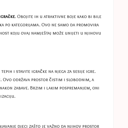
igračke
. Obojite ih u atraktivne boje kako bi bile
ačaka po kategorijama. Ovo ne samo da promovira
ičnost koju ovaj namještaj može unijeti u njihovu
tepih i stavite igračke na njega za sesije igre.
ić. Ovo održava prostor čistim i slobodnim, a
nakon zabave. Brzim i lakim pospremanjem, oni
izaciju
.
javanje djeci zašto je važno da njihov prostor