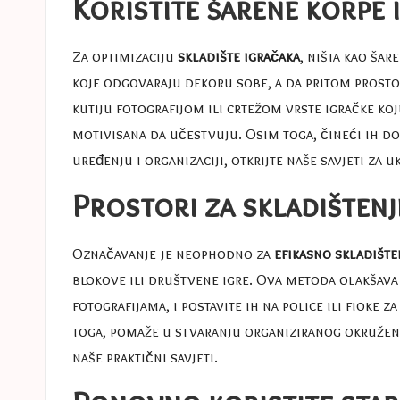
Koristite šarene korpe 
Za optimizaciju
skladište igračaka
, ništa kao šar
koje odgovaraju dekoru sobe, a da pritom prosto
kutiju fotografijom ili crtežom vrste igračke koju 
motivisana da učestvuju. Osim toga, čineći ih do
uređenju i organizaciji, otkrijte naše
savjeti za u
Prostori za skladištenj
Označavanje je neophodno za
efikasno skladište
blokove ili društvene igre. Ova metoda olakšava d
fotografijama, i postavite ih na police ili fiok
toga, pomaže u stvaranju organiziranog okruženja
naše
praktični savjeti
.