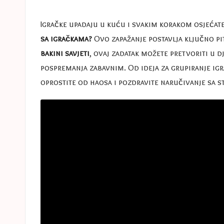
e
in
s
Igračke upadaju u kuću i svakim korakom osjećat
sa igračkama?
Ovo zapažanje postavlja ključno pit
a
bakini savjeti
, ovaj zadatak možete pretvoriti u d
s
pospremanja zabavnim. Od ideja za grupiranje igr
oprostite od haosa i pozdravite naručivanje sa s
t
u
c
e
s