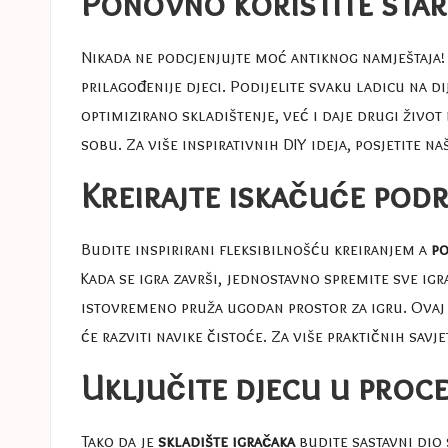
Ponovno koristite star
Nikada ne podcjenjujte moć antiknog namještaja!
prilagođenije djeci. Podijelite svaku ladicu na 
optimizirano skladištenje, već i daje drugi život 
sobu. Za više inspirativnih DIY ideja, posjetite n
Kreirajte iskačuće podr
Budite inspirirani fleksibilnošću kreiranjem a
po
Kada se igra završi, jednostavno spremite sve igra
istovremeno pruža ugodan prostor za igru. Ovaj 
će razviti navike čistoće. Za više praktičnih sav
Uključite djecu u proc
Tako da je
skladište igračaka
budite sastavni dio 