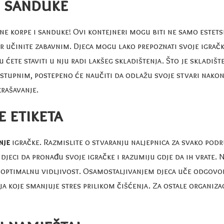
i sanduke
ene korpe i sanduke! Ovi kontejneri mogu biti ne samo estets
r učinite zabavnim. Djeca mogu lako prepoznati svoje igrač
ćete staviti u nju radi lakšeg skladištenja. Što je skladišten
stupnim, postepeno će naučiti da odlažu svoje stvari nakon š
krašavanje
.
e etiketa
nje
igračke. Razmislite o stvaranju naljepnica za svako podru
jeci da pronađu svoje igračke i razumiju gdje da ih vrate. Na
e za optimalnu vidljivost. Osamostaljivanjem djeca uče odgov
 koje smanjuje stres prilikom čišćenja. Za ostale organizac