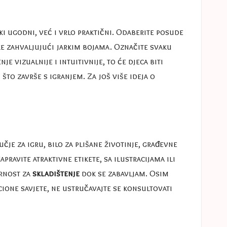
ki ugodni, već i vrlo praktični. Odaberite posude
ke zahvaljujući jarkim bojama. Označite svaku
je vizualnije i intuitivnije, to će djeca biti
to završe s igranjem. Za još više ideja o
čje za igru, bilo za plišane životinje, građevne
pravite atraktivne etikete, sa ilustracijama ili
ornost za
skladištenje
dok se zabavljam. Osim
ione savjete, ne ustručavajte se konsultovati