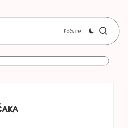
Početna
čaka