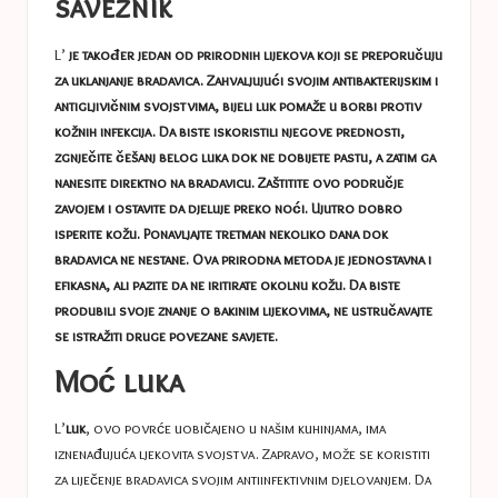
saveznik
L’
je također jedan od prirodnih lijekova koji se preporučuju
za uklanjanje bradavica. Zahvaljujući svojim antibakterijskim i
antigljivičnim svojstvima, bijeli luk pomaže u borbi protiv
kožnih infekcija. Da biste iskoristili njegove prednosti,
zgnječite češanj belog luka dok ne dobijete pastu, a zatim ga
nanesite direktno na bradavicu. Zaštitite ovo područje
zavojem i ostavite da djeluje preko noći. Ujutro dobro
isperite kožu. Ponavljajte tretman nekoliko dana dok
bradavica ne nestane. Ova prirodna metoda je jednostavna i
efikasna, ali pazite da ne iritirate okolnu kožu. Da biste
produbili svoje znanje o bakinim lijekovima, ne ustručavajte
se istražiti druge povezane savjete.
Moć luka
L’
luk
, ovo povrće uobičajeno u našim kuhinjama, ima
iznenađujuća ljekovita svojstva. Zapravo, može se koristiti
za liječenje bradavica svojim antiinfektivnim djelovanjem. Da