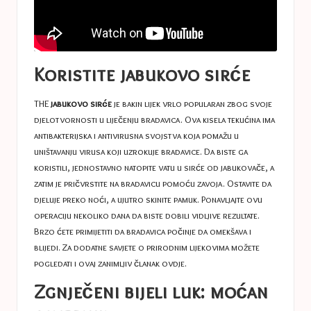
Koristite jabukovo sirće
THE
jabukovo sirće
je bakin lijek vrlo popularan zbog svoje
djelotvornosti u liječenju bradavica. Ova kisela tekućina ima
antibakterijska i antivirusna svojstva koja pomažu u
uništavanju virusa koji uzrokuje bradavice. Da biste ga
koristili, jednostavno natopite vatu u sirće od jabukovače, a
zatim je pričvrstite na bradavicu pomoću zavoja. Ostavite da
djeluje preko noći, a ujutro skinite pamuk. Ponavljajte ovu
operaciju nekoliko dana da biste dobili vidljive rezultate.
Brzo ćete primijetiti da bradavica počinje da omekšava i
blijedi. Za dodatne savjete o prirodnim lijekovima možete
pogledati i ovaj zanimljiv članak
ovdje
.
Zgnječeni bijeli luk: moćan