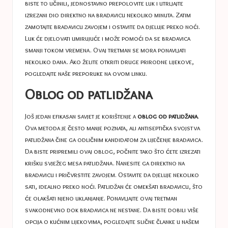
biste to učinili, jednostavno prepolovite luk i utrljajte
izrezani dio direktno na bradavicu nekoliko minuta. Zatim
zamotajte bradavicu zavojem i ostavite da djeluje preko noći.
Luk će djelovati umirujuće i može pomoći da se bradavica
smanji tokom vremena. Ovaj tretman se mora ponavljati
nekoliko dana. Ako želite otkriti druge prirodne lijekove,
pogledajte naše preporuke na ovom linku.
Oblog od patlidžana
Još jedan efikasan savjet je korištenje a
oblog od patlidžana
.
Ova metoda je često manje poznata, ali antiseptička svojstva
patlidžana čine ga odličnim kandidatom za liječenje bradavica.
Da biste pripremili ovaj oblog, počnite tako što ćete izrezati
krišku svježeg mesa patlidžana. Nanesite ga direktno na
bradavicu i pričvrstite zavojem. Ostavite da djeluje nekoliko
sati, idealno preko noći. Patlidžan će omekšati bradavicu, što
će olakšati njeno uklanjanje. Ponavljajte ovaj tretman
svakodnevno dok bradavica ne nestane. Da biste dobili više
opcija o kućnim lijekovima, pogledajte slične članke u našem