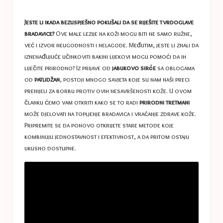
a
in
s
Jeste li ikada bezuspješno pokušali da se riješite tvrdoglave
t
bradavice?
Ove male lezije na koži mogu biti ne samo ružne,
već i izvor neugodnosti i nelagode. Međutim, jeste li znali da
u
iznenađujuće učinkoviti bakini lijekovi mogu pomoći da ih
c
liječite prirodno? Iz prijave od
jabukovo sirće
sa oblogama
od
patlidžan
, postoji mnogo savjeta koje su nam naši preci
e
prenijeli za borbu protiv ovih nesavršenosti kože. U ovom
s
članku ćemo vam otkriti kako se to radi
prirodni tretmani
može djelovati na topljenje bradavica i vraćanje zdrave kože.
Pripremite se da ponovo otkrijete stare metode koje
kombinuju jednostavnost i efektivnost, a da pritom ostaju
ukusno dostupne.