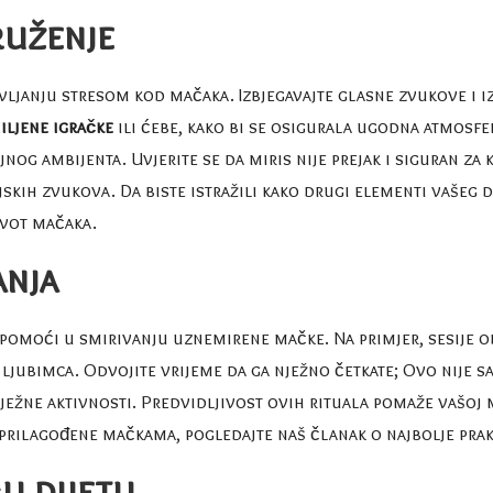
ruženje
vljanju stresom kod mačaka. Izbjegavajte glasne zvukove i i
iljene igračke
ili ćebe, kako bi se osigurala ugodna atmosfe
og ambijenta. Uvjerite se da miris nije prejak i siguran za 
skih zvukova. Da biste istražili kako drugi elementi vašeg
život mačaka
.
anja
omoći u smirivanju uznemirene mačke. Na primjer, sesije 
ljubimca. Odvojite vrijeme da ga nježno četkate; Ovo nije sa
nježne aktivnosti. Predvidljivost ovih rituala pomaže vašoj 
i prilagođene mačkama, pogledajte naš članak o
najbolje pra
u dijetu