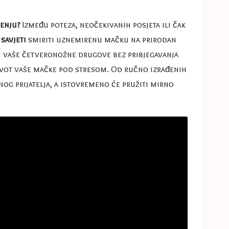
ženju?
Između poteza, neočekivanih posjeta ili čak
 savjeti
smiriti uznemirenu mačku na prirodan
ti vaše četveronožne drugove bez pribjegavanja
ivot vaše mačke pod stresom. Od ručno izrađenih
rnog prijatelja, a istovremeno će pružiti mirno