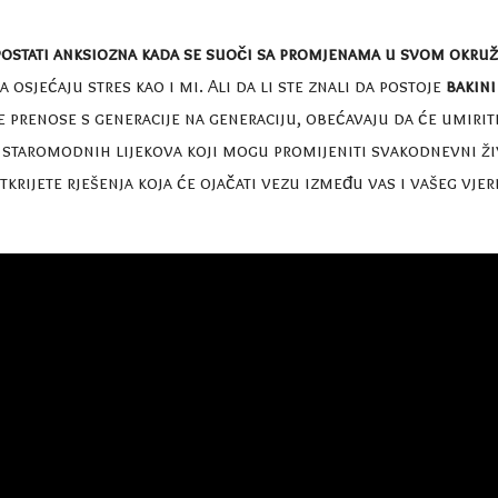
e postati anksiozna kada se suoči sa promjenama u svom okru
osjećaju stres kao i mi. Ali da li ste znali da postoje
bakini
e prenose s generacije na generaciju, obećavaju da će umiri
t staromodnih lijekova koji mogu promijeniti svakodnevni ž
tkrijete rješenja koja će ojačati vezu između vas i vašeg vje