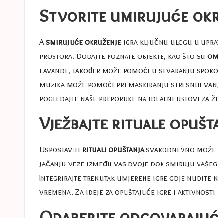
Stvorite umirujuće ok
A
smirujuće okruženje
igra ključnu ulogu u upra
prostora. Dodajte poznate objekte, kao što su
om
lavande, također može pomoći u stvaranju spokojn
muzika može pomoći pri maskiranju stresnih vanj
pogledajte naše preporuke na
idealni uslovi za 
Vježbajte rituale opušt
Uspostaviti
rituali opuštanja
svakodnevno može p
jačanju veze između vas dvoje dok smiruju vašeg 
Integrirajte trenutak umjerene igre gdje nudite 
vremena. Za ideje za opuštajuće igre i aktivnost
Odaberite odgovarajuć