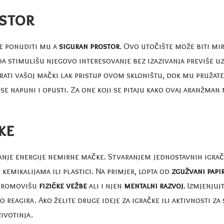
ostor
e ponuditi mu a
siguran prostor
. Ovo utočište može biti mir
da stimulišu njegovo interesovanje bez izazivanja previše u
gurati vašoj mački lak pristup ovom skloništu, dok mu pružat
e napuni i opusti. Za one koji se pitaju kako ovaj aranžman
ke
anje energije nemirne mačke. Stvaranjem jednostavnih igrač
kemikalijama ili plastici. Na primjer, lopta od
zgužvani papi
 promovišu
fizičke vežbe
ali i njen
mentalni razvoj
. Izmjenjuj
o reagira. Ako želite druge ideje za igračke ili aktivnosti z
životinja
.