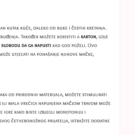
an kutak kuće, daleko od buke i čestih kretanja.
zbuđenja. Također možete koristiti a
karton
, gdje
e
slobodu da ga napusti
kad god poželi. Ovo
 može utjecati na ponašanje njihove mačke,
aka od prirodnih materijala, možete stimulirati
r
ili mala vrećica napunjena mačjom travom može
te igre kako biste izbjegli monotoniju i
a svog četveronožnog prijatelja, istražite dodatne