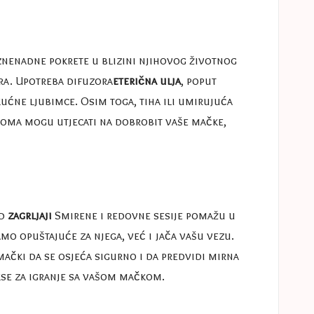
znenadne pokrete u blizini njihovog životnog
ra. Upotreba difuzora
eterična ulja
, poput
kućne ljubimce. Osim toga, tiha ili umirujuća
 doma mogu utjecati na dobrobit vaše mačke,
od
zagrljaji
Smirene i redovne sesije pomažu u
mo opuštajuće za njega, već i jača vašu vezu.
mački da se osjeća sigurno i da predvidi mirna
kse za igranje sa vašom mačkom
.