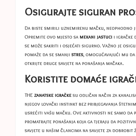
Osigurajte siguran pr
Da biste smirili uznemirenu mačku, neophodno j
Opremite ovo mjesto sa
mekani jastuci
i igračke 
se može sakriti i osjećati sigurno. Važno je osi
pomaže da se smanji
stres
, omogućavajući mu da s
otkrijte druge savjete na
ponašanja mačaka
.
Koristite domaće igrač
THE
zanatske igračke
su odličan način za kanalis
njegov lovački instinkt bez pribjegavanja štetnim 
usrećiti vašu mačku. Ove aktivnosti ne samo da
promatrajte ponašanja koja ga tjeraju da pozitivn
savjete u našim člancima na
savjete za dobrobit 