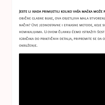
e
in
s
Jeste li ikada primijetili koliko vaša mačka mož
obične glasne buke, ova osjetljiva mala stvorenja 
a
način? Ove jednostavne i efikasne metode, koje s
s
hemikalijama. U ovom članku ćemo istražiti šes
igračaka do praktičnih detalja, pripremite se da o
t
okruženje.
u
c
e
s