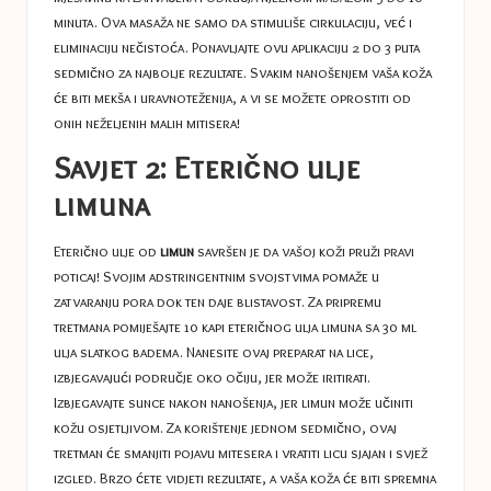
minuta. Ova masaža ne samo da stimuliše cirkulaciju, već i
eliminaciju nečistoća. Ponavljajte ovu aplikaciju 2 do 3 puta
sedmično za najbolje rezultate. Svakim nanošenjem vaša koža
će biti mekša i uravnoteženija, a vi se možete oprostiti od
onih neželjenih malih mitisera!
Savjet 2: Eterično ulje
limuna
Eterično ulje od
limun
savršen je da vašoj koži pruži pravi
poticaj! Svojim adstringentnim svojstvima pomaže u
zatvaranju pora dok ten daje blistavost. Za pripremu
tretmana pomiješajte 10 kapi eteričnog ulja limuna sa 30 ml
ulja slatkog badema. Nanesite ovaj preparat na lice,
izbjegavajući područje oko očiju, jer može iritirati.
Izbjegavajte sunce nakon nanošenja, jer limun može učiniti
kožu osjetljivom. Za korištenje jednom sedmično, ovaj
tretman će smanjiti pojavu mitesera i vratiti licu sjajan i svjež
izgled. Brzo ćete vidjeti rezultate, a vaša koža će biti spremna