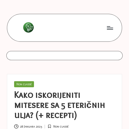
Skip
to
content
L
Les
bonnes
e
astuces
s
b
o
Posted
Non classé
n
in
Kako iskorijeniti
n
mitesere sa 5 eteričnih
e
ulja? (+ recepti)
s
28 Januara 2025
Non classé
Posted