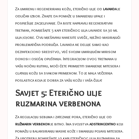
Za umirenu i regeneriranu kožu, eterično ulje od
lavanda
je
odličan izbor. Znajte da pomaže u smanjenju upale i
pospješuje zacjeljivanje. Da biste napravili regenerativni
tretman, pomiješajte 5 kapi eteričnog ulja lavande sa 30 ml
ulja jojobe. Ovu mješavinu nanesite uveče, nježno masirajući
problematična područja. Lavanda ne deluje samo kao
dezinfekciono sredstvo, već svojim umirujućim mirisom
donosi i osećaj opuštanja. Integracijom ovog tretmana u
vašu noćnu rutinu, moći ćete primijetiti smanjenje mitesera i
glatkiju kožu sa svakom primjenom. To je mala večernja
poslastica koja je dobra za vašu kožu i vaša čula!
Savjet 5: Eterično ulje
ruzmarina verbenona
Za regulaciju sebuma i zatezanje pora, eterično ulje od
ružmarin verbenon
je bitno. Ima svojstva
adstringentno
koji
pomažu u balansiranju masne kože i smanjuju pojavu mitesera.
Za upotrebu pomiješajte 10 kapi eteričnog ulja ruzmarina sa