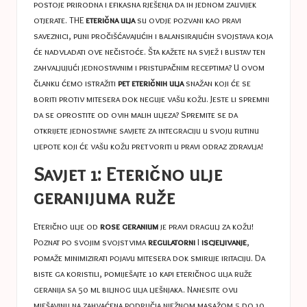
postoje prirodna i efikasna rješenja da ih jednom zauvijek
otjerate. THE
eterična ulja
su ovdje pozvani kao pravi
saveznici, puni pročišćavajućih i balansirajućih svojstava koja
će nadvladati ove nečistoće. Šta kažete na svjež i blistav ten
zahvaljujući jednostavnim i pristupačnim receptima? U ovom
članku ćemo istražiti
pet eteričnih ulja
snažan koji će se
boriti protiv mitesera dok neguje vašu kožu. Jeste li spremni
da se oprostite od ovih malih uljeza? Spremite se da
otkrijete jednostavne savjete za integraciju u svoju rutinu
ljepote koji će vašu kožu pretvoriti u pravi odraz zdravlja!
Savjet 1: Eterično ulje
geranijuma ruže
Eterično ulje od
rose geranium
je pravi dragulj za kožu!
Poznat po svojim svojstvima
regulatorni
I
iscjeljivanje
,
pomaže minimizirati pojavu mitesera dok smiruje iritaciju. Da
biste ga koristili, pomiješajte 10 kapi eteričnog ulja ruže
geranija sa 50 ml biljnog ulja lješnjaka. Nanesite ovu
mješavinu na zahvaćena područja nježnom masažom 5 do 10