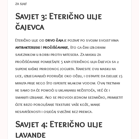
za sjaj!
Savjet 3: Eterično ulje
čajevca
Eterično ulje od
drvo čaja
je poznat po svojim svojstvima
antibakterijski
I
pročišćavanje
, što ga čini izbornim
saveznikom u borbi protiv mitesera. Za masku za
pročišćavanje pomiješajte 5 kapi eteričnog ulja čajevca sa 2
supene kašike prirodnog jogurta. Nanesite ovu masku na
lice, izbjegavajući područje oko očiju, i ostavite da djeluje 15
minuta prije nego što isperite mlakom vodom. Ovaj tretman
ne samo da će pomoći u uklanjanju nečistoća, već će i
smanjiti izbijanje. Ako se provodi jednom sedmično, primijetit
ćete brzo poboljšanje teksture vaše kože, manje
nesavršenosti i osjećaj svježine bez premca.
Savjet 4: Eterično ulje
lavande