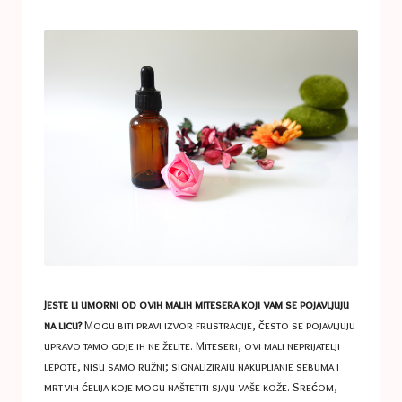
a
in
s
t
u
c
e
s
Jeste li umorni od ovih malih mitesera koji vam se pojavljuju
na licu?
Mogu biti pravi izvor frustracije, često se pojavljuju
upravo tamo gdje ih ne želite. Miteseri, ovi mali neprijatelji
lepote, nisu samo ružni; signaliziraju nakupljanje sebuma i
mrtvih ćelija koje mogu naštetiti sjaju vaše kože. Srećom,