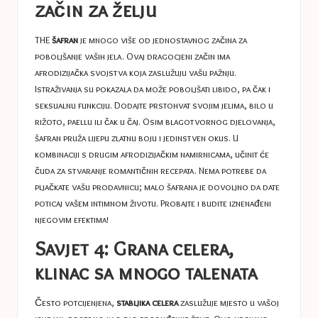
začin za želju
THE
šafran
je mnogo više od jednostavnog začina za
poboljšanje vaših jela. Ovaj dragocjeni začin ima
afrodizijačka svojstva koja zaslužuju vašu pažnju.
Istraživanja su pokazala da može poboljšati libido, pa čak i
seksualnu funkciju. Dodajte prstohvat svojim jelima, bilo u
rižoto, paellu ili čak u čaj. Osim blagotvornog djelovanja,
šafran pruža lijepu zlatnu boju i jedinstven okus. U
kombinaciji s drugim afrodizijačkim namirnicama, učinit će
čuda za stvaranje romantičnih recepata. Nema potrebe da
pljačkate vašu prodavnicu; malo šafrana je dovoljno da date
poticaj vašem intimnom životu. Probajte i budite iznenađeni
njegovim efektima!
Savjet 4: Grana celera,
klinac sa mnogo talenata
Često potcijenjena,
stabljika celera
zaslužuje mjesto u vašoj