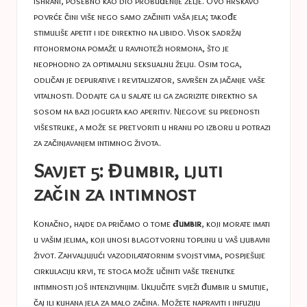
ishrani, posebno kao dio probuđenije želje. Ovo hrskavo
povrće čini više nego samo začiniti vaša jela; takođe
stimuliše apetit i ide direktno na libido. Visok sadržaj
fitohormona pomaže u ravnoteži hormona, što je
neophodno za optimalnu seksualnu želju. Osim toga,
odličan je depurative i revitalizator, savršen za jačanje vaše
vitalnosti. Dodajte ga u salate ili ga zagrizite direktno sa
sosom na bazi jogurta kao aperitiv. Njegove su prednosti
višestruke, a može se pretvoriti u hranu po izboru u potrazi
za začinjavanjem intimnog života.
Savjet 5: Đumbir, ljuti
začin za intimnost
Konačno, hajde da pričamo o tome
đumbir
, koji morate imati
u vašim jelima, koji unosi blagotvornu toplinu u vaš ljubavni
život. Zahvaljujući vazodilatatornim svojstvima, pospješuje
cirkulaciju krvi, te stoga može učiniti vaše trenutke
intimnosti još intenzivnijim. Uključite svježi đumbir u smutije,
čaj ili kuhana jela za malo začina. Možete napraviti i infuziju