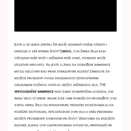
Jeste li se ikada zapitali šta može udahnuti dašak strasti i
energije u vaš intimni život?
Libido
, ova žarka želja koja
oživljava naše noći i začinjava naše dane, ponekad može
izgledati hirovito. Ali jeste li znali da određene namirnice
mogu djelovati kao pravi stimulativni agensi? Zamislite da
možete probuditi svoju senzualnost jednostavnim
grickanjem sočnog voća ili vješto začinjenog jela. THE
afrodizijačke namirnice
nisu samo romantična legenda, oni
imaju vrlo stvarne vrline koje vam pomažu da pronađete ovu
svetu vatru. Bilo da intenzivirate trenutke povezivanja ili da
pojačate motivaciju, integracijom ovih jela u vašu prehranu
možete promijeniti svakodnevni život. Vjekovima su različite
kulture slavile ova gastronomska svojstva, pripisujući im