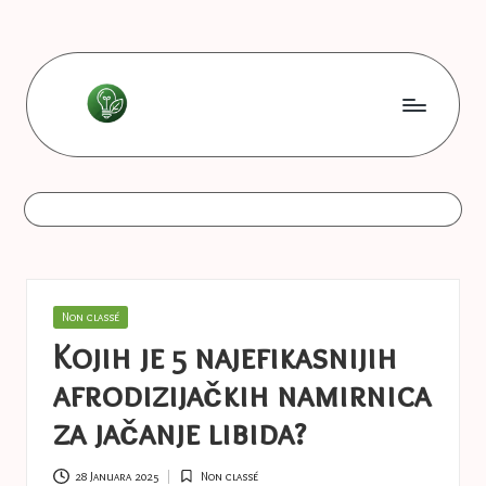
Skip
to
content
L
Les
bonnes
e
astuces
s
b
o
Posted
Non classé
n
in
Kojih je 5 najefikasnijih
n
afrodizijačkih namirnica
e
za jačanje libida?
s
28 Januara 2025
Non classé
Posted