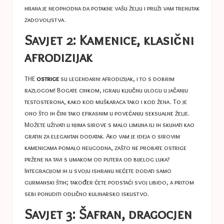
hrana je neophodna da potakne vašu želju i pruži vam trenutak
zadovoljstva.
Savjet 2: Kamenice, klasični
afrodizijak
THE
ostrige
su legendarni afrodizijak, i to s dobrim
razlogom! Bogate cinkom, igraju ključnu ulogu u jačanju
testosterona, kako kod muškaraca tako i kod žena. To je
ono što ih čini tako efikasnim u povećanju seksualne želje.
Možete uživati ​​u njima sirove s malo limuna ili ih skuhati kao
gratin za elegantan dodatak. Ako vam je ideja o sirovim
kamenicama pomalo neugodna, zašto ne probate ostrige
pržene na tavi s umakom od putera od bijelog luka?
Integracijom ih u svoju ishranu nećete dodati samo
gurmanski štih; također ćete podstaći svoj libido, a pritom
sebi ponuditi odlično kulinarsko iskustvo.
Savjet 3: Šafran, dragocjen