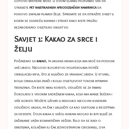
gotovo mistične moći. U ovom članku pozivamo vas da
otkrijete
pet najefikasnijih afrodizijačkih namirnica
da
ponovo zapalim plamen želje. Spremite se da istražite svijet u
kojem se susreću kuhinja i strast kako biste pružili
nezaboravno osjetilno iskustvo.
Savjet 1: Kakao za srce i
želju
Počinjemo sa
kakao
, ta ukusna hrana koja ima moć da podigne
vaš libido. Njegovo bogatstvo polifenolima potiče
cirkulaciju krvi, što je ključno za vrhunac libida. U stvari,
bolja cirkulacija znači i bolju osjetljivost tokom intimnih
trenutaka. Da biste imali koristi, odlučite se za tamnu
čokoladu s visokim sadržajem kakaa, koja ima manje šećera i
više koristi. Možete uživati ​​u nekoliko njegovih kvadrata
odličnog ukusa, pa čak i uključiti ga kao sastojak u receptima
za deserte. Doza kakaa u vašoj ishrani mogao bi biti ključ za
začinjanje vaših romantičnih večeri. Bilo da se radi o
smutijima, kolačima ili čak jednostavnom grickanju, ova