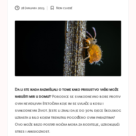
a
s
28 Januara 2025
Non classé
Posted
in
t
u
c
e
s
Da li ste ikada razmišljali o tome kako prisustvo vaški može
narušiti mir u domu?
? Porodice se svakodnevno bore protiv
ovih nevidljivih štetočina koje im se uvlače u kosu i
svakodnevni život. Jeste li znali da je do 30% djece školskog
uzrasta u bilo kojem trenutku pogođeno ovim parazitima?
Ovo može brzo postati noćna mora za roditelje, uzrokujući
stres i anksioznost.