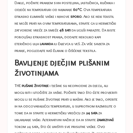
Dakle, počnite pranjem svih posteljina, jastučnica, ručnika i
odjeće na temperaturi od najmanje
60°C
. Ova temperatura
efikasno eliminiše vaške i njihove
sporo
. Ako se neki tekstil
ne može prati na ovim temperaturama, stavite ga u hermetički
zatvorene vreće za smeće
48 sati
da uguši parazite. Da biste
poboljšali efikasnost pranja, dodajte nekoliko kapi
eteričnog ulja
lavanda
ili čajevca u veš. Za više savjeta za
pranje, pogledajte naš članak o
čišćenje tekstila
.
Bavljenje dječjim plišanim
životinjama
THE
plišane životinje
i tješine su neophodne za djecu, ali
mogu biti i utočište za vaške. Počnite tako što ćete provjeriti
mogu li se plišane životinje prati u mašini. Ako je tako, operite
ih na odgovarajućoj temperaturi, u suprotnom razmislite o
tome da ih stavite u hermetičku vrećicu za
24 sata
za
uklanjanje vaški. Alternativni način je da ih stavite
zamrzivač
tokom 24 sata, što će uništiti sve prisutne vaške. Ovo