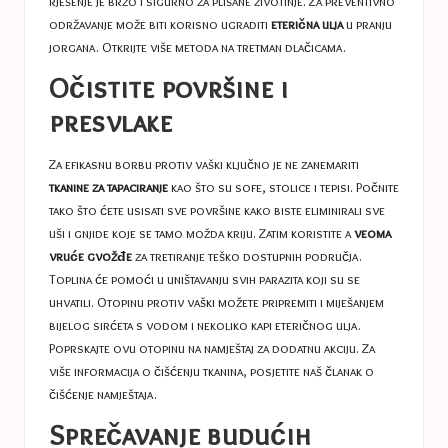
rješenje je brzo i sigurno za plišane životinje. Za preventivno
održavanje može biti korisno ugraditi
eterična ulja
u pranju
jorgana. Otkrijte više metoda na
tretman dlačicama
.
Očistite površine i
presvlake
Za efikasnu borbu protiv vaški ključno je ne zanemariti
tkanine za tapaciranje
kao što su sofe, stolice i tepisi. Počnite
tako što ćete usisati sve površine kako biste eliminirali sve
uši i gnjide koje se tamo možda kriju. Zatim koristite a
veoma
vruće gvožđe
za tretiranje teško dostupnih područja.
Toplina će pomoći u uništavanju svih parazita koji su se
uhvatili. Otopinu protiv vaški možete pripremiti i miješanjem
bijelog sirćeta s vodom i nekoliko kapi eteričnog ulja.
Poprskajte ovu otopinu na namještaj za dodatnu akciju. Za
više informacija o čišćenju tkanina, posjetite naš članak o
čišćenje namještaja
.
Sprečavanje budućih