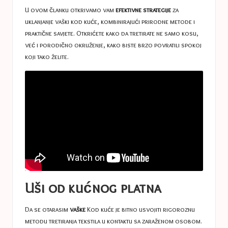
U ovom članku otkrivamo vam
efektivne strategije
za
uklanjanje vaški kod kuće, kombinirajući prirodne metode i
praktične savjete. Otkrićete kako da tretirate ne samo kosu,
već i porodično okruženje, kako biste brzo povratili spokoj
koji tako želite.
Uši od kućnog platna
Da se otarasim
vaške
Kod kuće je bitno usvojiti rigoroznu
metodu tretiranja tekstila u kontaktu sa zaraženom osobom.