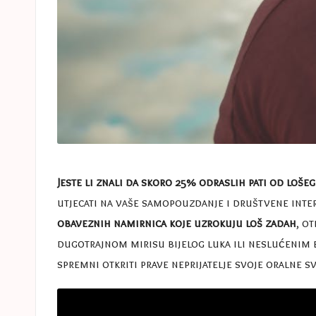
Jeste li znali da skoro 25% odraslih pati od lošeg
utjecati na vaše samopouzdanje i društvene inter
obaveznih namirnica koje uzrokuju loš zadah
, o
dugotrajnom mirisu bijelog luka ili neslućenim ef
spremni otkriti prave neprijatelje svoje oralne sv