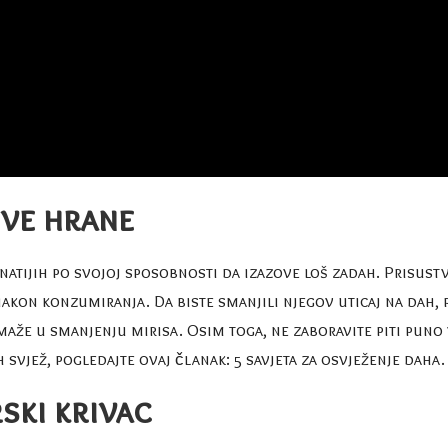
jive hrane
natijih po svojoj sposobnosti da izazove loš zadah. Prisus
akon konzumiranja. Da biste smanjili njegov uticaj na dah, 
maže u smanjenju mirisa. Osim toga, ne zaboravite piti puno v
h svjež, pogledajte ovaj članak:
5 savjeta za osvježenje daha
.
rski krivac