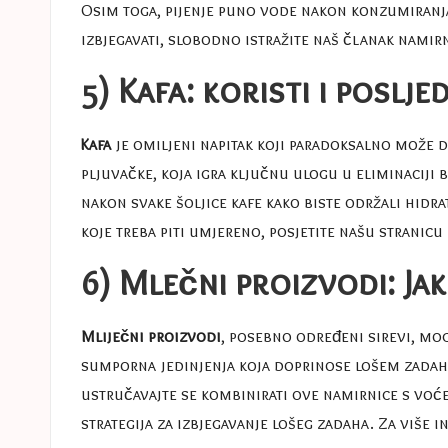
Osim toga, pijenje puno vode nakon konzumiranja
izbjegavati, slobodno istražite naš članak
namirn
5) Kafa: koristi i poslje
Kafa
je omiljeni napitak koji paradoksalno može do
pljuvačke, koja igra ključnu ulogu u eliminaciji 
nakon svake šoljice kafe kako biste održali hidra
koje treba piti umjereno, posjetite našu stranicu
6) Mlečni proizvodi: Ja
Mliječni proizvodi
, posebno određeni sirevi, mo
sumporna jedinjenja koja doprinose lošem zadahu.
ustručavajte se kombinirati ove namirnice s voće
strategija za izbjegavanje lošeg zadaha. Za više