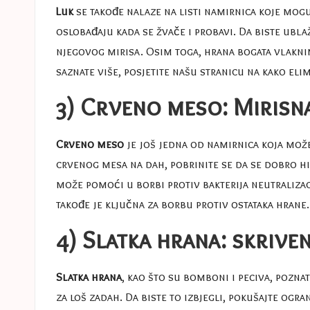
Luk
se takođe nalaze na listi namirnica koje mogu 
oslobađaju kada se žvače i probavi. Da biste ublaž
njegovog mirisa. Osim toga, hrana bogata vlakni
saznate više, posjetite našu stranicu na
kako elim
3) Crveno meso: Mirisn
Crveno meso
je još jedna od namirnica koja može
crvenog mesa na dah, pobrinite se da se dobro h
može pomoći u borbi protiv bakterija neutralizac
takođe je ključna za borbu protiv ostataka hrane
4) Slatka hrana: skrive
Slatka hrana
, kao što su bomboni i peciva, pozna
za loš zadah. Da biste to izbjegli, pokušajte ogra