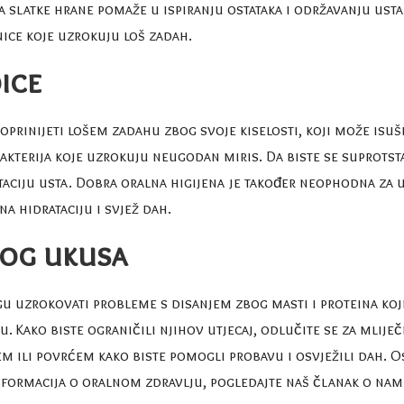
 slatke hrane pomaže u ispiranju ostataka i održavanju usta
ice koje uzrokuju loš zadah
.
dice
prinijeti lošem zadahu zbog svoje kiselosti, koji može isuši
bakterija koje uzrokuju neugodan miris. Da biste se suprotst
taciju usta. Dobra oralna higijena je također neophodna za uk
 na
hidrataciju i svjež dah
.
kog ukusa
gu uzrokovati probleme s disanjem zbog masti i proteina koj
 Kako biste ograničili njihov utjecaj, odlučite se za mlije
m ili povrćem kako biste pomogli probavu i osvježili dah. O
 informacija o oralnom zdravlju, pogledajte naš članak o
nami