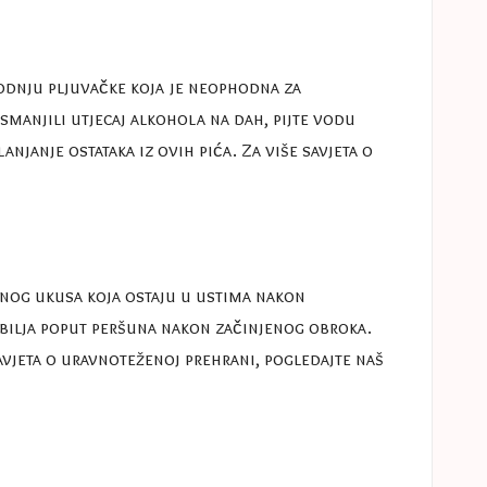
vodnju pljuvačke koja je neophodna za
smanjili utjecaj alkohola na dah, pijte vodu
njanje ostataka iz ovih pića. Za više savjeta o
ivnog ukusa koja ostaju u ustima nakon
g bilja poput peršuna nakon začinjenog obroka.
vjeta o uravnoteženoj prehrani, pogledajte naš