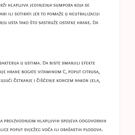
drži hlapljiva jedinjenja sumpora koja se
ri ili sotirati jer to pomaže u neutralizaciji
ju usta tako što sastruže ostatke hrane. Da
kterija u ustima. Da biste smanjili efekte
je hrane bogate vitaminom C, poput citrusa,
ujući četkanje i čišćenje koncem nakon jela,
ltira proizvodnjom hlapljivih spojeva odgovornih
alice poput svježeg voća ili orašastih plodova.