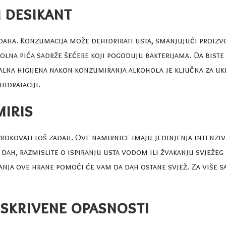
 desikant
adaha. Konzumacija može dehidrirati usta, smanjujući proiz
olna pića sadrže šećere koji pogoduju bakterijama. Da biste 
ralna higijena nakon konzumiranja alkohola je ključna za ukla
hidrataciji
.
miris
 uzrokovati loš zadah. Ove namirnice imaju jedinjenja intenz
 dah, razmislite o ispiranju usta vodom ili žvakanju svježe
nja ove hrane pomoći će vam da dah ostane svjež. Za više sa
 skrivene opasnosti