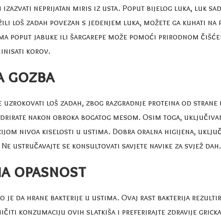
izazvati neprijatan miris iz usta. Poput bijelog luka, luk sa
ili loš zadah povezan s jedenjem luka, možete ga kuhati na pa
ma poput jabuke ili šargarepe može pomoći prirodnom čišćen
inisati korov
.
a gozba
 uzrokovati loš zadah, zbog razgradnje proteina od strane ba
idrirate nakon obroka bogatog mesom. Osim toga, uključivan
ijom nivoa kiselosti u ustima. Dobra oralna higijena, uključ
. Ne ustručavajte se konsultovati savjete
navike za svjež dah
.
na opasnost
to je da hrane bakterije u ustima. Ovaj rast bakterija rezu
ničiti konzumaciju ovih slatkiša i preferirajte zdravije grick