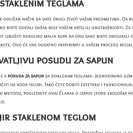
e staklenim teglama
e odličan način da date drugi život vašim predmetima. Da bis
ko biste dodali dašak boje vašem vrtu ili unutrašnjosti. Za 
te izbušiti nekoliko malih rupa na dnu kako biste osigurali
akote
. Ovo će vas dodatno inspirirati u vašem procesu recikl
vatljivu posudu za sapun
je a
posuda za sapun
sa staklenim teglama. Jednostavno uzmit
iti da voda iscuri. Tako ćete dobiti estetsku i funkcionaln
jnu metodu, pogledajte ovaj članak o izradi jedne
ekološka p
je.
njir staklenom teglom
rocijeniti korištenjem staklene tegle. Praktična tehnika je s