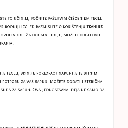
te to učinili, počnite pažljivim čišćenjem tegli.
prirodniji izgled razmislite o korištenju
tkanine
 odvod vode. Za dodatne ideje, možete pogledati
iranja.
e teglu, skinite poklopac i napunite je sitnim
u potporu za vaš sapun. Možete dodati i eterična
osuda za sapun
. Ova jednostavna ideja ne samo da
tvaranje a
minijaturni vrt
ili terarijum. Komadi