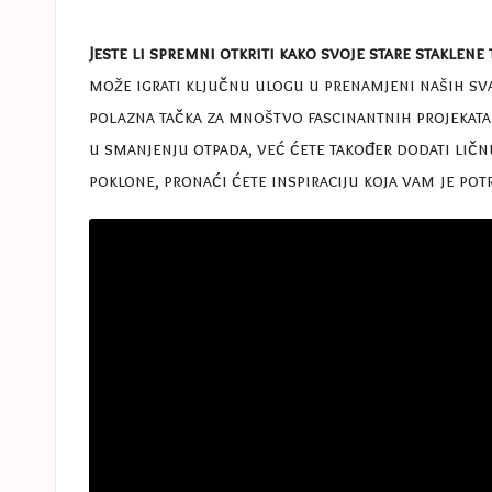
e
in
s
Jeste li spremni otkriti kako svoje stare staklene
može igrati ključnu ulogu u prenamjeni naših sva
a
polazna tačka za mnoštvo fascinantnih projekat
s
u smanjenju otpada, već ćete također dodati ličn
poklone, pronaći ćete inspiraciju koja vam je po
t
u
c
e
s