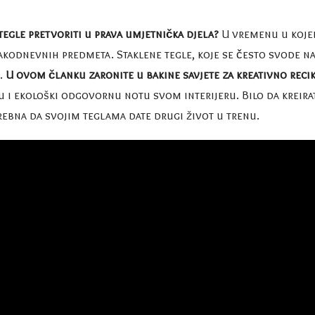
 tegle pretvoriti u prava umjetnička djela?
U vremenu u kojem
kodnevnih predmeta. Staklene tegle, koje se često svode na
a.
U ovom članku zaronite u bakine savjete za kreativno reci
u i ekološki odgovornu notu svom interijeru. Bilo da kreirat
trebna da svojim teglama date drugi život u trenu.