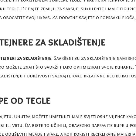
nu tegle. Dodajte zemlju za saksije, sukulente i male figuri
a obogatite svoj ukras. Za dodatne savjete o popravku ploča
tejnere za skladištenje
tejneri za skladištenje
. Savršeni su za skladištenje namirnic
 možete znati što sadrži i tako optimizirati svoje kuhanje. 
kladištenju i održivosti saznajte kako kreativno reciklirati 
pe od tegle
asvjetu. Unutra možete umetnuti male svjetlosne vijence kako
bi ili vrtu. Da biste to učinili, obavezno napravite rupe u p
će oduševiti mlade i stare, a koji koristi reciklirane materija