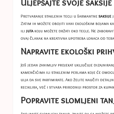
Uljepšajte svoje saksij
Pretvaranje staklenih tegli u šarmantne
saksije
j
Zatim ih možete obojiti vani ekološkim bojama ka
ili
juta
koju možete držati oko tegle. Ne zaboravi
ovaj članak na
kreativna upotreba lonaca od ter
Napravite ekološki prih
Još jedan zanimljiv projekat uključuje dizajniran
kamenčićima ili staklenim perlama koje će omoguć
ulja da sve parfimirate. Ako želite naučiti detal
reciklira, već i stvara prirodniji prostor za kupan
Popravite slomljeni ta
Ako imate slomljeni tanjir, znajte da ga možete p