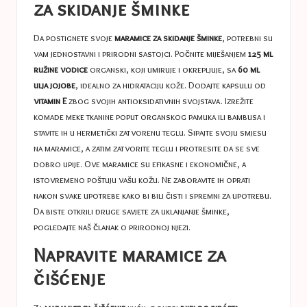
za skidanje šminke
Da postignete svoje
maramice za skidanje šminke
, potrebni su
vam jednostavni i prirodni sastojci. Počnite miješanjem
125 ml
ružine vodice
organski, koji umiruje i okrepljuje, sa
60 ml
ulja jojobe
, idealno za hidrataciju kože. Dodajte kapsulu od
vitamin E
zbog svojih antioksidativnih svojstava. Izrežite
komade meke tkanine poput organskog pamuka ili bambusa i
stavite ih u hermetički zatvorenu teglu. Sipajte svoju smjesu
na maramice, a zatim zatvorite teglu i protresite da se sve
dobro upije. Ove maramice su efikasne i ekonomične, a
istovremeno poštuju vašu kožu. Ne zaboravite ih oprati
nakon svake upotrebe kako bi bili čisti i spremni za upotrebu.
Da biste otkrili druge savjete za uklanjanje šminke,
pogledajte naš članak o prirodnoj njezi.
Napravite maramice za
čišćenje