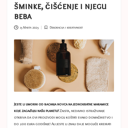
a
šminke, čišćenje i njegu
s
beba
t
u
15 Marta 2025
Dekoracija i kreativnost
Posted
in
c
e
s
Jeste li umorni od bacanja novca na jednokratne maramice
koje zagađuju našu planetu?
Zaista, nedavno istraživanje
otkriva da ovi proizvodi mogu koštati svako domaćinstvo i
do 200 eura godišnje! Ali jeste li znali da je moguće kreirati