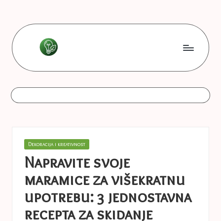
Skip
to
content
L
Les
bonnes
e
astuces
s
b
o
Posted
Dekoracija i kreativnost
n
in
Napravite svoje
n
maramice za višekratnu
e
upotrebu: 3 jednostavna
s
recepta za skidanje