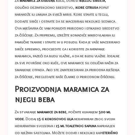
Za
maramice za čišćenje
kuću, donesi
bijelog sirćeta
,
odlično dezinfekciono sredstvo, i
kore citrusa
poput
narandže ili limuna za svježi miris. Kore stavite u teglu,
dodajte sirće i ostavite da se maceriraju nekoliko sedmica.
Ova mješavina će vam ponuditi prirodno i efikasno sredstvo
za čišćenje. Za pripremu, izrežite komadiće mikrovlakana ili
pamučne tkanine i stavite ih u posudu. Kada je vaše macerirano
sirće spremno, procijedite ga i koristite za natapanje
maramica, pazeći da budu vlažne, a da ne budu vlažne. Idealne
za sve površine oko kuće, ove maramice su odličan način za
smanjenje otpada. Ako ste zainteresirani za prirodna rješenja
za čišćenje, pregledajte naše članke o prirodnom čišćenju.
Proizvodnja maramica za
njegu beba
Za stvaranje
maramice za bebe
, počnite kuhanjem
500 ml
vode
. Dodaj
15 g kokosovog ulja
nerafiniran zbog svojih
hidratantnih svojstava i
15 ml toaletnog sapuna
napravljen
od nježnih sastojaka. Možete dodati i nekoliko kapi
eterično