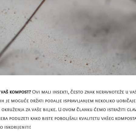
u vaš kompost?
Ovi mali insekti, često znak neravnoteže u va
ih je moguće držati podalje ispravljanjem nekoliko uobičaj
kruženja za vaše biljke. U ovom članku ćemo istražiti glav
reba poduzeti kako biste poboljšali kvalitetu vašeg kompos
 iskorijeniti!