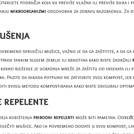
tkrijete područja koja su previše vlažna ili previše suha i
vanju
mikroorganizmi
odgovoran za zdravu razgradnju. Za d
gušenja
ovremeno spriječili mušice, važno je da ga zaštitite, a da ga
tpada tankim slojem zemlje ili krhotina kako biste zadržali
kasno rješenje je ugradnja mreže za zaštitu od insekata ili
a. Pazite da nikada potpuno ne zatvorite svoj kompost, jer
diti svoju metodu kompostiranja kako biste osigurali opti
e repelente
deja korištenja
prirodni repelenti
može biti pametan. Određen
iječiti mušice. Ako ih povremeno dodate u svoj kompost, lag