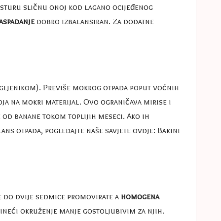
eksturu sličnu onoj kod lagano ocijeđenog
aspadanje
dobro izbalansiran. Za dodatne
gljenikom). Previše mokrog otpada poput voćnih
ja na mokri materijal. Ovo ograničava mirise i
e od banane tokom toplijih meseci. Ako ih
alans otpada, pogledajte naše savjete ovdje:
Bakini
e do dvije sedmice promovirate a
homogena
ineći okruženje manje gostoljubivim za njih.