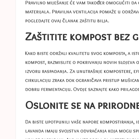
Pravilno miješanje će vam također omogućiti da o
materijala. Pravilna ventilacija pomaže u održa
pogledajte ovaj članak
zaštitu bilja
.
Zaštitite kompost bez 
Kako biste održali kvalitetu svog komposta, a ist
kompost, razmislite o pokrivanju novih slojeva o
izvoru raspadanja. Za unutrašnje kompostere, efi
cirkulaciju zraka dok ograničava pristup mušicam
dobru fermentaciju. Ovdje saznajte kako prilago
Oslonite se na prirodn
Da biste upotpunili vaše napore kompostiranja, i
lavanda imaju svojstva odvraćanja koja mogu spr