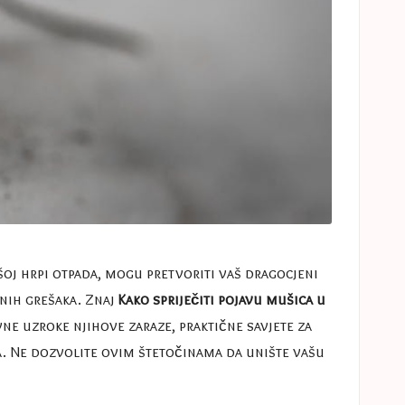
šoj hrpi otpada, mogu pretvoriti vaš dragocjeni
enih grešaka. Znaj
Kako spriječiti pojavu mušica u
ne uzroke njihove zaraze, praktične savjete za
ta. Ne dozvolite ovim štetočinama da unište vašu