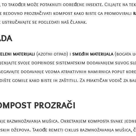
, to također može potaknuti određene insekte. Ciljajte na t
e redovno prozračivati ​​kompost kako biste ga promovirali
r
e ustručavajte se pogledati naš članak.
ada
eleni materijali
(azotni otpad) i
smeđih materijala
(bogata u
mijenjajte svoje doprinose sistematskim dodavanjem suvog slo
izbegavajte dodavanje veoma atraktivnih namirnica poput kor
ište gomile kako biste ih zaštitili. Za praktičan vodič za b
ompost prozrači
anje razmnožavanja mušica. Okretanjem komposta svake jedn
jskih džepova. Takođe remeti ciklus razmnožavanja mušica, č