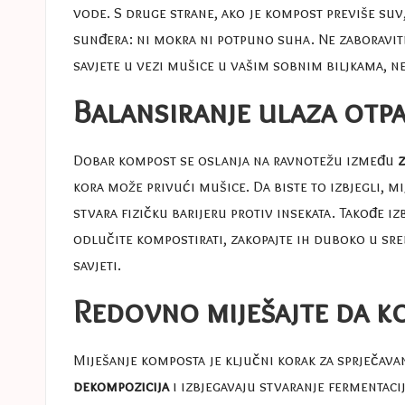
vode. S druge strane, ako je kompost previše suv
sunđera: ni mokra ni potpuno suha. Ne zaboravit
savjete u vezi
mušice u vašim sobnim biljkama
, n
Balansiranje ulaza otp
Dobar kompost se oslanja na ravnotežu između
z
kora može privući mušice. Da biste to izbjegli, 
stvara fizičku barijeru protiv insekata. Takođe 
odlučite kompostirati, zakopajte ih duboko u sred
savjeti
.
Redovno miješajte da k
Miješanje komposta je ključni korak za sprječav
dekompozicija
i izbjegavaju stvaranje fermentaci