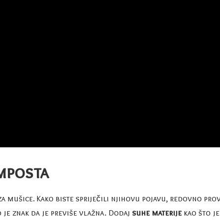
mposta
a mušice. Kako biste spriječili njihovu pojavu, redovno pro
o je znak da je previše vlažna. Dodaj
suhe materije
kao što je