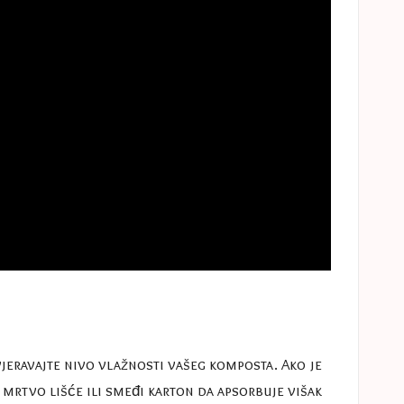
vjeravajte nivo vlažnosti vašeg komposta. Ako je
 mrtvo lišće ili smeđi karton da apsorbuje višak