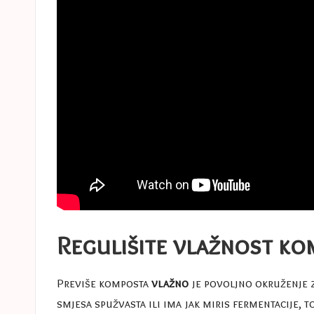
Regulišite vlažnost ko
Previše komposta
vlažno
je povoljno okruženje z
smjesa spužvasta ili ima jak miris fermentacije, t