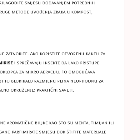
 prilagodite smjesu dodavanjem potrebnih
ruge metode uvođenja zraka u kompost,
 ne zatvorite. Ako koristite otvorenu kantu za
mirise
i sprečavaju insekte da lako pristupe
 poklopca za mikro-aeraciju. To omogućava
 bi to blokiralo razmjenu plina neophodnu za
malno okruženje:
praktični saveti
.
e aromatične biljke kao što su menta, timijan ili
ano parfimirate smjesu dok štitite materijale