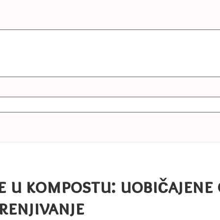
ce u kompostu: uobičajene 
orenjivanje