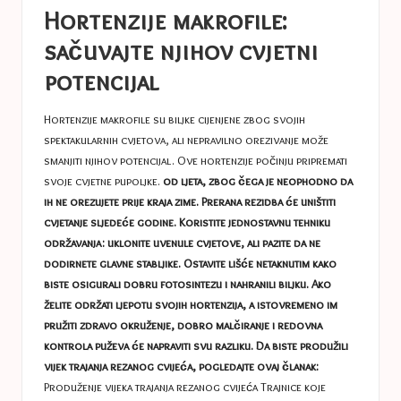
Hortenzije makrofile:
sačuvajte njihov cvjetni
potencijal
Hortenzije makrofile su biljke cijenjene zbog svojih
spektakularnih cvjetova, ali nepravilno orezivanje može
smanjiti njihov potencijal. Ove hortenzije počinju pripremati
svoje cvjetne pupoljke.
od ljeta, zbog čega je neophodno da
ih ne orezujete prije kraja zime. Prerana rezidba će uništiti
cvjetanje sljedeće godine. Koristite jednostavnu tehniku ​​
održavanja: uklonite uvenule cvjetove, ali pazite da ne
dodirnete glavne stabljike. Ostavite lišće netaknutim kako
biste osigurali dobru fotosintezu i nahranili biljku. Ako
želite održati ljepotu svojih hortenzija, a istovremeno im
pružiti zdravo okruženje, dobro malčiranje i redovna
kontrola puževa će napraviti svu razliku. Da biste produžili
vijek trajanja rezanog cvijeća, pogledajte ovaj članak:
Produženje vijeka trajanja rezanog cvijeća
Trajnice koje