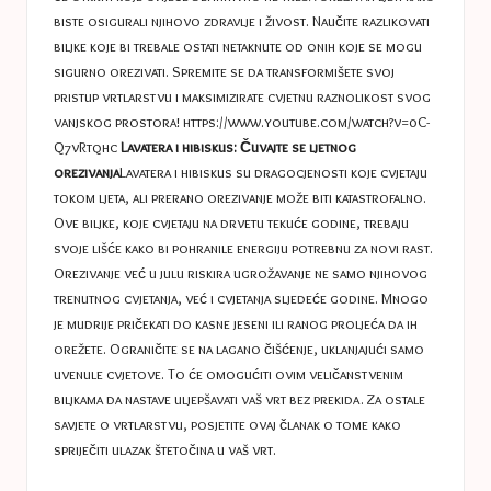
biste osigurali njihovo zdravlje i živost. Naučite razlikovati
biljke koje bi trebale ostati netaknute od onih koje se mogu
sigurno orezivati. Spremite se da transformišete svoj
pristup vrtlarstvu i maksimizirate cvjetnu raznolikost svog
vanjskog prostora!
https://www.youtube.com/watch?v=0C-
Q7vRtqhc
Lavatera i hibiskus: Čuvajte se ljetnog
orezivanja
Lavatera i hibiskus su dragocjenosti koje cvjetaju
tokom ljeta, ali prerano orezivanje može biti katastrofalno.
Ove biljke, koje cvjetaju na drvetu tekuće godine, trebaju
svoje lišće kako bi pohranile energiju potrebnu za novi rast.
Orezivanje već u julu riskira ugrožavanje ne samo njihovog
trenutnog cvjetanja, već i cvjetanja sljedeće godine. Mnogo
je mudrije pričekati do kasne jeseni ili ranog proljeća da ih
orežete. Ograničite se na lagano čišćenje, uklanjajući samo
uvenule cvjetove. To će omogućiti ovim veličanstvenim
biljkama da nastave uljepšavati vaš vrt bez prekida. Za ostale
savjete o vrtlarstvu, posjetite ovaj članak o tome kako
spriječiti ulazak štetočina u vaš vrt.