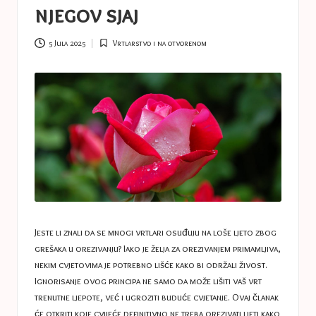
a
njegov sjaj
s
t
5 Jula 2025
Vrtlarstvo i na otvorenom
Posted
in
u
c
e
s
Jeste li znali da se mnogi vrtlari osuđuju na loše ljeto zbog
grešaka u orezivanju? Iako je želja za orezivanjem primamljiva,
nekim cvjetovima je potrebno lišće kako bi održali živost.
Ignorisanje ovog principa ne samo da može lišiti vaš vrt
trenutne ljepote, već i ugroziti buduće cvjetanje. Ovaj članak
će otkriti koje cvijeće definitivno ne treba orezivati ​​ljeti kako