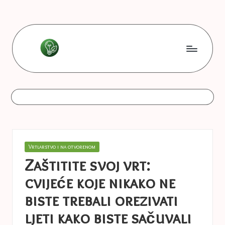
Skip
to
content
L
Les
bonnes
e
astuces
s
b
o
Posted
Vrtlarstvo i na otvorenom
n
in
Zaštitite svoj vrt:
n
cvijeće koje nikako ne
e
biste trebali orezivati ​​
s
ljeti kako biste sačuvali