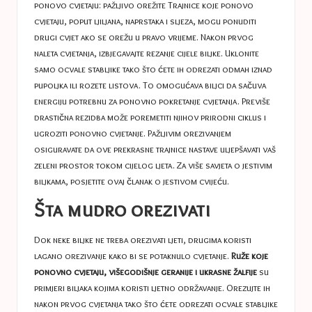
ponovo cvjetaju: pažljivo orežite
Trajnice koje ponovo
cvjetaju, poput ljiljana, naprstaka i sljeza, mogu ponuditi
drugi cvjet ako se orežu u pravo vrijeme. Nakon prvog
naleta cvjetanja, izbjegavajte rezanje cijele biljke. Uklonite
samo ocvale stabljike tako što ćete ih odrezati odmah iznad
pupoljka ili rozete listova. To omogućava biljci da sačuva
energiju potrebnu za ponovno pokretanje cvjetanja. Previše
drastična rezidba može poremetiti njihov prirodni ciklus i
ugroziti ponovno cvjetanje. Pažljivim orezivanjem
osiguravate da ove prekrasne trajnice nastave uljepšavati vaš
zeleni prostor tokom cijelog ljeta. Za više savjeta o jestivim
biljkama, posjetite ovaj članak o jestivom cvijeću.
Šta mudro orezivati
Dok neke biljke ne treba orezivati ​​ljeti, drugima koristi
lagano orezivanje kako bi se potaknulo cvjetanje.
Ruže koje
ponovno cvjetaju, višegodišnje geranije i ukrasne žalfije
su
primjeri biljaka kojima koristi ljetno održavanje. Orezujte ih
nakon prvog cvjetanja tako što ćete odrezati ocvale stabljike