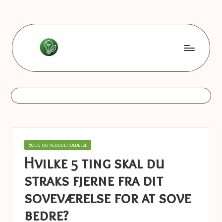
Skip
to
content
L
Les
bonnes
e
astuces
s
b
o
Posted
Bolig og vedligeholdelse
n
in
Hvilke 5 ting skal du
n
straks fjerne fra dit
e
soveværelse for at sove
s
bedre?