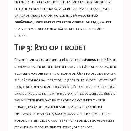
er enkel: Udskift traditionelle ure med lydløse modeller
eller fjern dem helt fra soveværelset. Hvis du skal have et
ur for at vække dig om morgenen, så vælg et
blid
opvågning, uden stærkt lys
ingen generende støj, hvilket
giver dig mulighed for at vågne blidt op uden unødig
stress.
Tip 3: Ryd op i rodet
Et rodet miljø kan alvorligt påvirke din
søvnkvalitet
. Når dit
soveværelse er rodet, kan det skabe en følelse af kaos, der
blokerer for din evne til at slappe af. Genstande, der samler
sig, såsom uorganiseret tøj, bøger eller andre “ventende”
ting, øger den mentale forvirring. For at forbedre din søvn
skal du tage dig tid til at rydde op i dit soveværelse. Brug et
par minutter hver dag på at rydde op og sætte tingene
tilbage, hvor de hører hjemme. Invester i ordentlige
opbevaringsløsninger, såsom kasser eller kurve, for at
holde dine ejendele organiseret. Et ryddeligt soveværelse
fremmer en fredelig sindstilstand, der sender