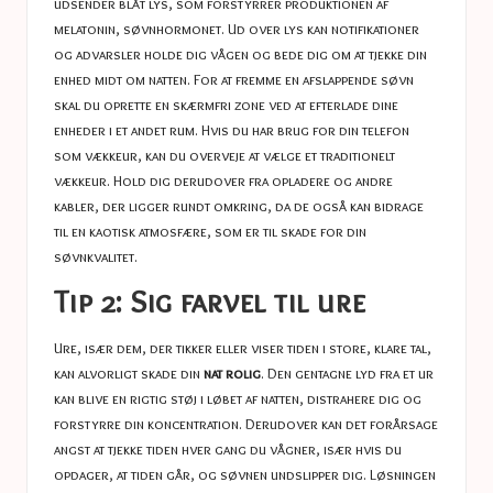
udsender blåt lys, som forstyrrer produktionen af ​​
melatonin, søvnhormonet. Ud over lys kan notifikationer
og advarsler holde dig vågen og bede dig om at tjekke din
enhed midt om natten. For at fremme en afslappende søvn
skal du oprette en skærmfri zone ved at efterlade dine
enheder i et andet rum. Hvis du har brug for din telefon
som vækkeur, kan du overveje at vælge et traditionelt
vækkeur. Hold dig derudover fra opladere og andre
kabler, der ligger rundt omkring, da de også kan bidrage
til en kaotisk atmosfære, som er til skade for din
søvnkvalitet.
Tip 2: Sig farvel til ure
Ure, især dem, der tikker eller viser tiden i store, klare tal,
kan alvorligt skade din
nat rolig
. Den gentagne lyd fra et ur
kan blive en rigtig støj i løbet af natten, distrahere dig og
forstyrre din koncentration. Derudover kan det forårsage
angst at tjekke tiden hver gang du vågner, især hvis du
opdager, at tiden går, og søvnen undslipper dig. Løsningen