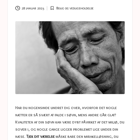
a
s
28 januar 2025
Bolig og vedligeholdelse
Posted
in
t
u
c
e
s
Har du nogensinde undret dig over, hvorfor det nogle
nætter er så svært at falde i søvn, mens andre går glat?
Kvaliteten af ​​din søvn kan være dybt påvirket af det miljø, du
sover i, og nogle gange ligger problemet lige under din
næse.
Tjek dit værelse
måske bare den mirakelløsning, du