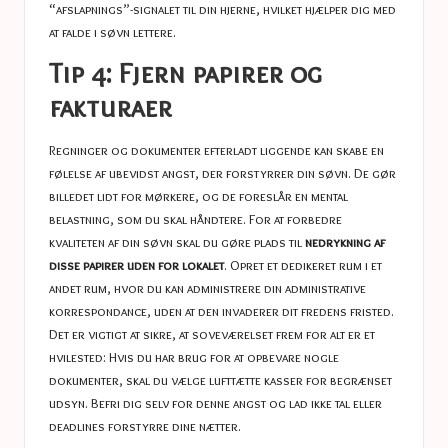
“afslapnings”-signalet til din hjerne, hvilket hjælper dig med
at falde i søvn lettere.
Tip 4: Fjern papirer og
fakturaer
Regninger og dokumenter efterladt liggende kan skabe en
følelse af ubevidst angst, der forstyrrer din søvn. De gør
billedet lidt for mørkere, og de foreslår en mental
belastning, som du skal håndtere. For at forbedre
kvaliteten af ​​din søvn skal du gøre plads til
nedrykning af
disse papirer uden for lokalet
. Opret et dedikeret rum i et
andet rum, hvor du kan administrere din administrative
korrespondance, uden at den invaderer dit fredens fristed.
Det er vigtigt at sikre, at soveværelset frem for alt er et
hvilested: Hvis du har brug for at opbevare nogle
dokumenter, skal du vælge lufttætte kasser for begrænset
udsyn. Befri dig selv for denne angst og lad ikke tal eller
deadlines forstyrre dine nætter.