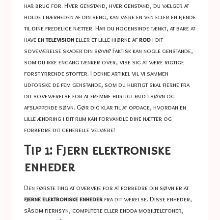
har brug for. Hver genstand, hver genstand, du vælger at
holde i nærheden af ​​din seng, kan være en ven eller en fjende
til dine fredelige nætter. Har du nogensinde tænkt, at bare at
have en
television
eller et lille hjørne af
rod
i dit
soveværelse skader din søvn? Faktisk kan nogle genstande,
som du ikke engang tænker over, vise sig at være rigtige
forstyrrende stoffer. I denne artikel vil vi sammen
udforske de fem genstande, som du hurtigt skal fjerne fra
dit soveværelse for at fremme hurtigt fald i søvn og
afslappende søvn. Gør dig klar til at opdage, hvordan en
lille ændring i dit rum kan forvandle dine nætter og
forbedre dit generelle velvære!
Tip 1: Fjern elektroniske
enheder
Den første ting at overveje for at forbedre din søvn er at
fjerne elektroniske enheder
fra dit værelse. Disse enheder,
såsom fjernsyn, computere eller endda mobiltelefoner,