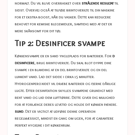
normalt. Du vil blive overrasket over
strålende resultat
til
sidst. Overvej også at tilføje brintoverilte til din maskine
for et ekstra boost, når du vasker. Dette kan reducere
behovet for kemiske blegemidler, samtidig med at det er
mere skånsomt for dit tøj.
Tip 2: Desinficer svampe
Køkkensvampe er en sand yngleplads for bakterier. For
d
desinficere
, brug brintoverilte. Du skal blot dyppe dine
svampe i en blanding af en del brintoverilte og en del
lunkent vand. Lad det sidde i cirka 15 minutter.
Hydrogenperoxidet vil dræbe bakterier og fjerne dårlige
lugte. Efter desinfektion skylles svampene grundigt med
rent vand og lad dem lufttørre. Dette giver dig mulighed
for at forlænge deres levetid og holde dit køkken pænere.
sund
. Det er vigtigt at udføre denne operation
regelmæssigt, mindst en gang om ugen, for at garantere
perfekt hygiejne i dit køkkenrum.