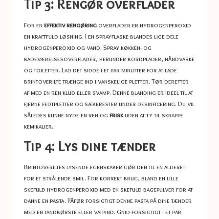
Tip 3: Rengør overflader
For en
effektiv rengøring
overflader er hydrogenperoxid
en kraftfuld løsning. I en sprayflaske blandes lige dele
hydrogenperoxid og vand. Spray køkken- og
badeværelsesoverflader, herunder bordplader, håndvaske
og toiletter. Lad det sidde i et par minutter for at lade
brintoverilte trænge ind i vanskelige pletter. Tør derefter
af med en ren klud eller svamp. Denne blanding er ideel til at
fjerne fedtpletter og sæberester under desinficering. Du vil
således kunne nyde en ren og
frisk
uden at ty til skrappe
kemikalier.
Tip 4: Lys dine tænder
Brintoveriltes lysende egenskaber gør den til en allieret
for et strålende smil. For korrekt brug, bland en lille
skefuld hydrogenperoxid med en skefuld bagepulver for at
danne en pasta. Påfør forsigtigt denne pasta på dine tænder
med en tandbørste eller vatpind. Gnid forsigtigt i et par