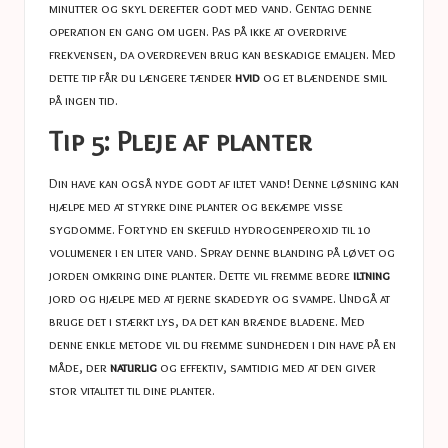
minutter og skyl derefter godt med vand. Gentag denne
operation en gang om ugen. Pas på ikke at overdrive
frekvensen, da overdreven brug kan beskadige emaljen. Med
dette tip får du længere tænder
hvid
og et blændende smil
på ingen tid.
Tip 5: Pleje af planter
Din have kan også nyde godt af iltet vand! Denne løsning kan
hjælpe med at styrke dine planter og bekæmpe visse
sygdomme. Fortynd en skefuld hydrogenperoxid til 10
volumener i en liter vand. Spray denne blanding på løvet og
jorden omkring dine planter. Dette vil fremme bedre
iltning
jord og hjælpe med at fjerne skadedyr og svampe. Undgå at
bruge det i stærkt lys, da det kan brænde bladene. Med
denne enkle metode vil du fremme sundheden i din have på en
måde, der
naturlig
og effektiv, samtidig med at den giver
stor vitalitet til dine planter.