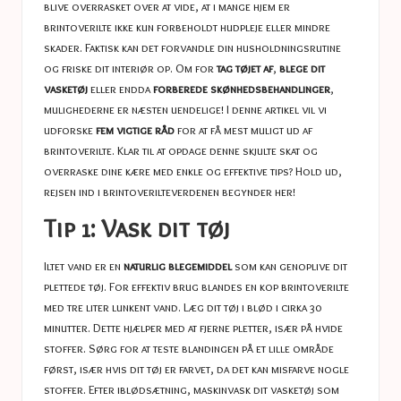
blive overrasket over at vide, at i mange hjem er
brintoverilte ikke kun forbeholdt hudpleje eller mindre
skader. Faktisk kan det forvandle din husholdningsrutine
og friske dit interiør op. Om for
tag tøjet af
,
blege dit
vasketøj
eller endda
forberede skønhedsbehandlinger
,
mulighederne er næsten uendelige! I denne artikel vil vi
udforske
fem vigtige råd
for at få mest muligt ud af
brintoverilte. Klar til at opdage denne skjulte skat og
overraske dine kære med enkle og effektive tips? Hold ud,
rejsen ind i brintoverilteverdenen begynder her!
Tip 1: Vask dit tøj
Iltet vand er en
naturlig blegemiddel
som kan genoplive dit
plettede tøj. For effektiv brug blandes en kop brintoverilte
med tre liter lunkent vand. Læg dit tøj i blød i cirka 30
minutter. Dette hjælper med at fjerne pletter, især på hvide
stoffer. Sørg for at teste blandingen på et lille område
først, især hvis dit tøj er farvet, da det kan misfarve nogle
stoffer. Efter iblødsætning, maskinvask dit vasketøj som