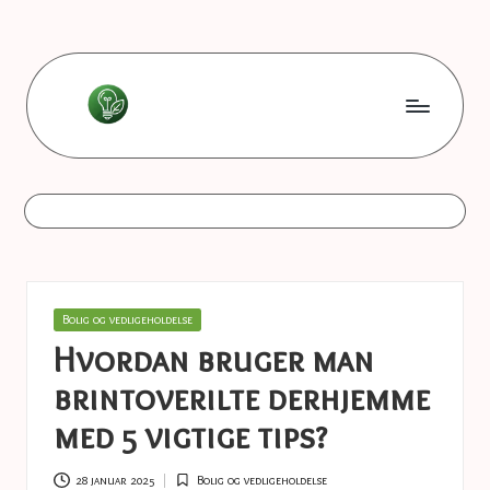
Skip
to
content
L
Les
bonnes
e
astuces
s
b
o
Posted
Bolig og vedligeholdelse
n
in
Hvordan bruger man
n
brintoverilte derhjemme
e
med 5 vigtige tips?
s
28 januar 2025
Bolig og vedligeholdelse
Posted