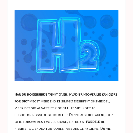
a
in
s
t
u
c
e
s
Har du nogensinde tænkt over, hvad brintoverilte kan gøre
for dig?
Meget mere end et simpelt desinfektionsmiddel,
viser det sig at være et rigtigt lille vidunder af
husholdningsvedligeholdelse! Denne alsidige agent, der
ofte forsømmes i vores skabe, er fuld af
fordele
til
hjemmet og endda for vores personlige hygiejne. Du vil