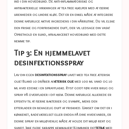
ind i din hovedbund. De anti-inflammatoriske og
antibakterielle virkninger af tea tree hjælper med at fjerne
urenheder og lindre kløe. Det er en enkel måde at integrere
denne naturlige aktive ingrediens i din hårrutine. Du vil elske
den friske og forfriskende duft, der vil ledsage din vask!
Oprethold en sund, afbalanceret hovedbund med dette
nemme tip.
Tip 3: En hjemmelavet
desinfektionsspray
Lav din egen
desinfektionsspray
lavet med tea tree æterisk
olie! Bland 10 dråber af
æterisk olie
med 100 ml vand og 10
ml hvid eddike i en sprayflaske. Ryst godt før hver brug og
spray på overflader i dit hjem. Denne naturlige allierede er
effektiv til at fjerne bakterier og svampe, mens den
efterlader en behagelig duft af friskhed. Uanset om det er i
køkkenet, badeværelset eller endda på dine hvidevarer, er
denne spray en miljøvenlig måde at holde dit miljø rent og
sundt. Ikke flere skrappe kemikalier! Kombiner det
tetræ
med