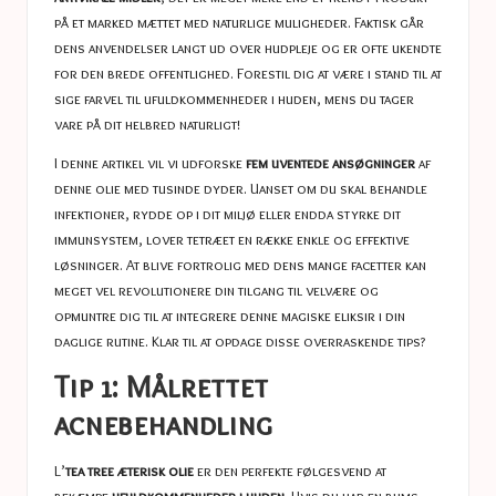
på et marked mættet med naturlige muligheder. Faktisk går
dens anvendelser langt ud over hudpleje og er ofte ukendte
for den brede offentlighed. Forestil dig at være i stand til at
sige farvel til ufuldkommenheder i huden, mens du tager
vare på dit helbred naturligt!
I denne artikel vil vi udforske
fem uventede ansøgninger
af
denne olie med tusinde dyder. Uanset om du skal behandle
infektioner, rydde op i dit miljø eller endda styrke dit
immunsystem, lover tetræet en række enkle og effektive
løsninger. At blive fortrolig med dens mange facetter kan
meget vel revolutionere din tilgang til velvære og
opmuntre dig til at integrere denne magiske eliksir i din
daglige rutine. Klar til at opdage disse overraskende tips?
Tip 1: Målrettet
acnebehandling
L’
tea tree æterisk olie
er den perfekte følgesvend at