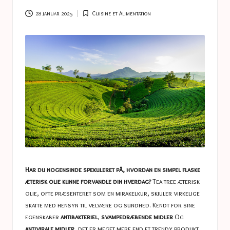
a
s
28 januar 2025
Cuisine et Alimentation
Posted
in
t
u
c
e
s
Har du nogensinde spekuleret på, hvordan en simpel flaske
æterisk olie kunne forvandle din hverdag?
Tea tree æterisk
olie, ofte præsenteret som en mirakelkur, skjuler virkelige
skatte med hensyn til velvære og sundhed. Kendt for sine
egenskaber
antibakteriel
,
svampedræbende midler
Og
antivirale midler
, det er meget mere end et trendy produkt