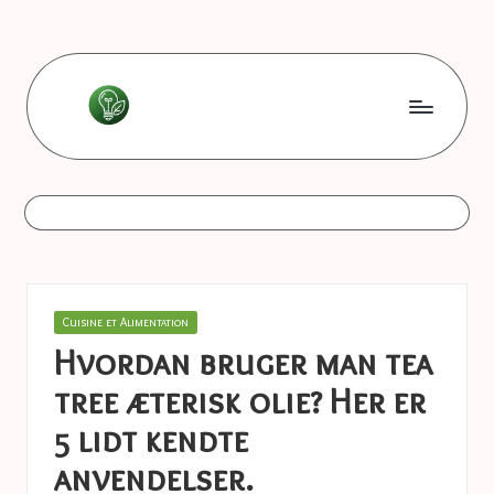
Skip
to
content
L
Les
bonnes
e
astuces
s
b
o
Posted
Cuisine et Alimentation
n
in
Hvordan bruger man tea
n
tree æterisk olie? Her er
e
5 lidt kendte
s
anvendelser.