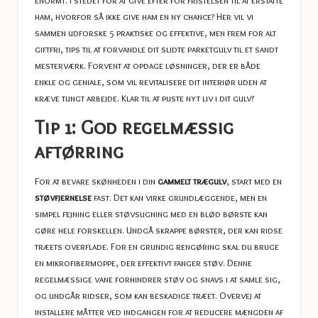
ham, hvorfor så ikke give ham en ny chance? Her vil vi
sammen udforske 5 praktiske og effektive, men frem for alt
giftfri, tips til at forvandle dit slidte parketgulv til et sandt
mesterværk. Forvent at opdage løsninger, der er både
enkle og geniale, som vil revitalisere dit interiør uden at
kræve tungt arbejde. Klar til at puste nyt liv i dit gulv?
Tip 1: God regelmæssig
aftørring
For at bevare skønheden i din
gammelt trægulv
, start med en
støvfjernelse
fast. Det kan virke grundlæggende, men en
simpel fejning eller støvsugning med en blød børste kan
gøre hele forskellen. Undgå skrappe børster, der kan ridse
træets overflade. For en grundig rengøring skal du bruge
en mikrofibermoppe, der effektivt fanger støv. Denne
regelmæssige vane forhindrer støv og snavs i at samle sig,
og undgår ridser, som kan beskadige træet. Overvej at
installere måtter ved indgangen for at reducere mængden af