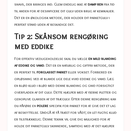
​​snavs, der bringes ind. Glem endelig ikke at
damp ren
fra tid
til anden for at desinficere dit gulv uden brug af kemikalier.
Det er en økologisk metode, der holder dit parketgulv i
perfekt stand uden at beskadige det.
Tip 2: Skånsom rengøring
med eddike
For effektiv vedligeholdelse skal du vælge
en mild blanding
af eddike og vand
. Det er en naturlig og giftfri metode, der
er perfekt til
forglasset parket
eller vokset. Forbered en
opløsning ved at blande lige dele hvid eddike og vand. Læg
en blød klud i blød med denne blanding og gnid forsigtigt
overfladen af ​​dit gulv. Dette hjælper med at fjerne pletter og
genoplive glansen af ​​dit trægulv. Efter denne rengøring kan
du påføre en
polere
specifik for parket for at give det et lag
af beskyttelse. Undgå at få træet for vådt; en let fugtig klud
er tilstrækkelig. Denne teknik vil give dig mulighed for at
holde dit parketgulv skinnende, samtidig med at det hjælper