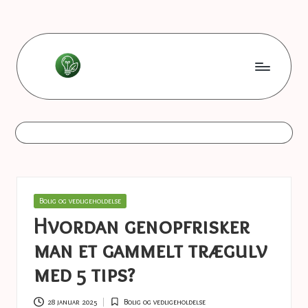
Skip
to
content
L
Les
bonnes
e
astuces
s
b
o
Posted
Bolig og vedligeholdelse
n
in
Hvordan genopfrisker
n
man et gammelt trægulv
e
med 5 tips?
s
28 januar 2025
Bolig og vedligeholdelse
Posted