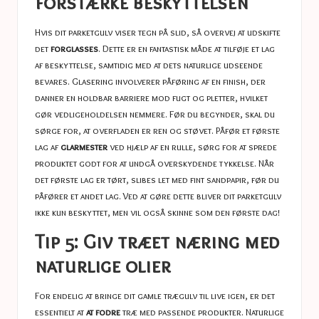
forstærke beskyttelsen
Hvis dit parketgulv viser tegn på slid, så overvej at udskifte
det
forglasses
. Dette er en fantastisk måde at tilføje et lag
af beskyttelse, samtidig med at dets naturlige udseende
bevares. Glasering involverer påføring af en finish, der
danner en holdbar barriere mod fugt og pletter, hvilket
gør vedligeholdelsen nemmere. Før du begynder, skal du
sørge for, at overfladen er ren og støvet. Påfør et første
lag af
glarmester
ved hjælp af en rulle, sørg for at sprede
produktet godt for at undgå overskydende tykkelse. Når
det første lag er tørt, slibes let med fint sandpapir, før du
påfører et andet lag. Ved at gøre dette bliver dit parketgulv
ikke kun beskyttet, men vil også skinne som den første dag!
Tip 5: Giv træet næring med
naturlige olier
For endelig at bringe dit gamle trægulv til live igen, er det
essentielt at
at fodre
træ med passende produkter. Naturlige