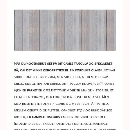
a
in
s
t
u
c
e
s
Har du nogensinde set på dit gamle trægulv og spekuleret
på, om det kunne genoprettes til sin fordums glans?
Det kan
virke som en fjern drøm, men vidste du, at du med et par
enkle, billige tips kan bringe dit trægulv til live igen? I vores
hjem er
parket
er ofte det tavse vidne til mange historier, et
element af charme, der fortjener at blive fremhævet. Men
med tiden mister den sin glans og viser tegn på træthed.
Mellem genstridige pletter, ophobet støv og uundgåelige
ridser, en
gammelt trægulv
kan hurtigt virke forældet.
Imidlertid er det skjulte potentiale i dette ædle materiale
enormt. I stedet for at give efter for fristelsen til at erstatte