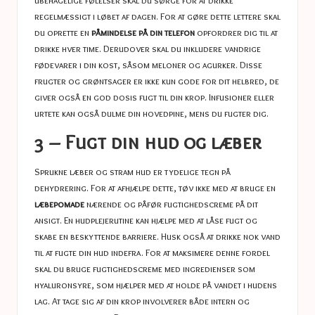
regelmæssigt i løbet af dagen. For at gøre dette lettere skal
du oprette en
påmindelse på din telefon
opfordrer dig til at
drikke hver time. Derudover skal du inkludere vandrige
fødevarer i din kost, såsom meloner og agurker. Disse
frugter og grøntsager er ikke kun gode for dit helbred, de
giver også en god dosis fugt til din krop. Infusioner eller
urtete kan også dulme din hovedpine, mens du fugter dig.
3 – Fugt din hud og læber
Sprukne læber og stram hud er tydelige tegn på
dehydrering. For at afhjælpe dette, tøv ikke med at bruge en
læbepomade
nærende og påfør fugtighedscreme på dit
ansigt. En hudplejerutine kan hjælpe med at låse fugt og
skabe en beskyttende barriere. Husk også at drikke nok vand
til at fugte din hud indefra. For at maksimere denne fordel
skal du bruge fugtighedscreme med ingredienser som
hyaluronsyre, som hjælper med at holde på vandet i hudens
lag. At tage sig af din krop involverer både intern og