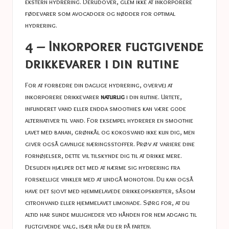
ekstern hydrering. Derudover, glem ikke at inkorporere
fødevarer som avocadoer og nødder for optimal
hydrering.
4 – Inkorporer fugtgivende
drikkevarer i din rutine
For at forbedre din daglige hydrering, overvej at
inkorporere drikkevarer
naturlig
i din rutine. Urtete,
infunderet vand eller endda smoothies kan være gode
alternativer til vand. For eksempel hydrerer en smoothie
lavet med banan, grønkål og kokosvand ikke kun dig, men
giver også gavnlige næringsstoffer. Prøv at variere dine
fornøjelser, dette vil tilskynde dig til at drikke mere.
Desuden hjælper det med at nærme sig hydrering fra
forskellige vinkler med at undgå monotoni. Du kan også
have det sjovt med hjemmelavede drikkeopskrifter, såsom
citronvand eller hjemmelavet limonade. Sørg for, at du
altid har sunde muligheder ved hånden for nem adgang til
fugtgivende valg, især når du er på farten.