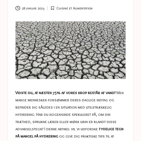
a
s
28 januar 2025
Cuisine et Alimentation
Posted
in
t
u
c
e
s
Vidste du, at næsten 75% af vores krop består af vand?
Men
mange mennesker forsømmer deres daglige indtag og
befinder sig således i en situation med utilstrækkelig
hydrering. Har du nogensinde spekuleret på, om din
træthed, sprukne læber eller mørk urin er blandt disse
advarselstegn? I denne artikel vil vi udforske
tydelige tegn
på mangel på hydrering
og give dig praktiske tips til at