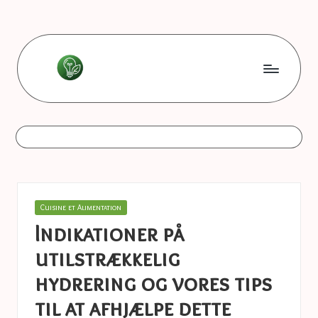
Skip
to
content
L
Les
bonnes
e
astuces
s
b
o
Posted
Cuisine et Alimentation
n
in
Indikationer på
n
utilstrækkelig
e
hydrering og vores tips
s
til at afhjælpe dette