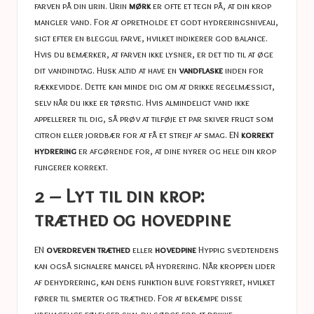
farven på din urin. Urin
mørk
er ofte et tegn på, at din krop
mangler vand. For at opretholde et godt hydreringsniveau,
sigt efter en bleggul farve, hvilket indikerer god balance.
Hvis du bemærker, at farven ikke lysner, er det tid til at øge
dit vandindtag. Husk altid at have en
vandflaske
inden for
rækkevidde. Dette kan minde dig om at drikke regelmæssigt,
selv når du ikke er tørstig. Hvis almindeligt vand ikke
appellerer til dig, så prøv at tilføje et par skiver frugt som
citron eller jordbær for at få et strejf af smag. EN
korrekt
hydrering
er afgørende for, at dine nyrer og hele din krop
fungerer korrekt.
2 – Lyt til din krop:
træthed og hovedpine
EN
overdreven træthed
eller
hovedpine
Hyppig svedtendens
kan også signalere mangel på hydrering. Når kroppen lider
af dehydrering, kan dens funktion blive forstyrret, hvilket
fører til smerter og træthed. For at bekæmpe disse
ubehagelige følelser skal du sørge for at drikke