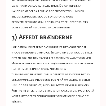
varmt vand og eddike i flere timer. Du kan tilføje en
håndfuld groft salt for at øge effektiviteten. Hvis du
bruger kemikalier, skal du sørge for at bære
beskyttelseshandsker. Endelig, for yderligere tips, tjek
vores guide på
rengøring af gaskomfurer
.
3) Affedt brænderne
For optimal drift af dit gaskomfur er det afgørende at
rydde brænderne grundigt. En gang om ugen skal du skille
dem ad og lade dem trække i et bassin med varmt vand med
Marseille-sæbe eller eddike. Iblødsætningstiden kan variere
fra to timer til natten over, afhængigt af
tilsmudsningsniveauet. Skrub derefter brænderne med en
slibesvamp eller tandbørste for at nå vanskelige hjørner.
Skyl og tør grundigt, inden du sætter dem på plads igen.
For tips til effektiv rengøring af dit gaskomfur, tag et kig på
vores metoder til
vedligeholde vedligeholdelsen af ​​dit
køkken
.