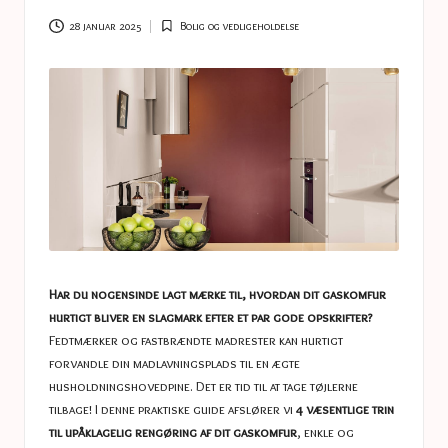
a
s
28 januar 2025
Bolig og vedligeholdelse
Posted
in
t
u
c
e
s
Har du nogensinde lagt mærke til, hvordan dit gaskomfur
hurtigt bliver en slagmark efter et par gode opskrifter?
Fedtmærker og fastbrændte madrester kan hurtigt
forvandle din madlavningsplads til en ægte
husholdningshovedpine. Det er tid til at tage tøjlerne
tilbage! I denne praktiske guide afslører vi
4 væsentlige trin
til upåklagelig rengøring af dit gaskomfur
, enkle og