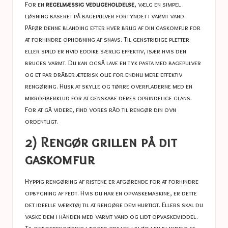
For en
regelmæssig vedligeholdelse
, vælg en simpel
løsning baseret på bagepulver fortyndet i varmt vand.
Påfør denne blanding efter hver brug af din gaskomfur for
at forhindre ophobning af snavs. Til genstridige pletter
eller spild er hvid eddike særlig effektiv, især hvis den
bruges varmt. Du kan også lave en tyk pasta med bagepulver
og et par dråber æterisk olie for endnu mere effektiv
rengøring. Husk at skylle og tørre overfladerne med en
mikrofiberklud for at genskabe deres oprindelige glans.
For at gå videre, find vores råd til
rengør din ovn
ordentligt
.
2) Rengør grillen på dit
gaskomfur
Hyppig rengøring af ristene er afgørende for at forhindre
opbygning af fedt. Hvis du har en opvaskemaskine, er dette
det ideelle værktøj til at rengøre dem hurtigt. Ellers skal du
vaske dem i hånden med varmt vand og lidt opvaskemiddel.
Til dybderengøring lægges grillen i blød i en blanding af