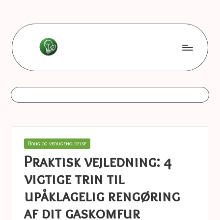
Skip
to
content
L
Les
bonnes
e
astuces
s
b
o
Posted
Bolig og vedligeholdelse
n
in
Praktisk vejledning: 4
n
vigtige trin til
e
upåklagelig rengøring
s
af dit gaskomfur