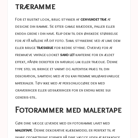
træramme
For et rustikt look, brug stykker af
genvundet træ
at
designe din ramme. Se efter gamle brædder, paller eller
endda grene i din have. Klip dem til den ønskede størrelse
for at få målene på dit foto. Saml stykkerne ved at lime dem
eller bruge
træskrue
for bedre styrke. Overvej for at
fremhæve vintage-looket
sand let
kanterne for en ældet
effekt, påfør derefter en naturlig lak eller træolie. Denne
type stel vil bringe et varmt og autentisk præg til din
dekoration, samtidig med at du kan fremme miljøansvarlige
materialer. Tøv ikke med at personliggøre den med
graveringer eller udskæringer for en endnu mere sui
generis-stil.
Fotorammer med malertape
Gør dine vægge levende med en fotoramme lavet med
malertape
. Denne dekorative klæbemiddel er perfekt til at
skabe geometriske former på dine vægge uden at beskadige