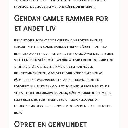
endelige resultat, som vil forskønne dit interiør.
Gendan gamle rammer for
et andet liv
Brug et øjeblik på at rode gennem dine loftsrum eller
garagesalg efter
gamle rammer
forladt. Disse skatte kan
nemt gendannes til unikke vintage stykker. Start med at rense
stellet med en skånsom blanding af
hvid eddike
og vand for
at fjerne støv og rester. Hvis dit stel har nogle
ufuldkommenheder, gør det endnu mere smart ved at
påføre et lag
vandmaling
i en vintage nuance som en
forvitret blå eller råhvid. Tøv ikke med at lege med stilen
ved at tilføje
dekorative detaljer
, såsom tørrede blomster
eller blonder, for yderligere at personliggøre din
kreation. Giv disse stel et nyt liv og vis dem stolt frem i dit
hjem.
Opret en genvundet