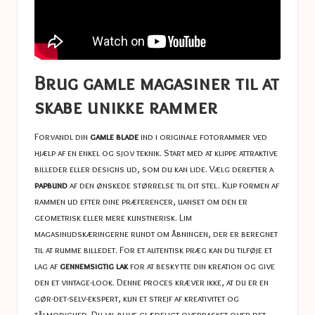
Brug gamle magasiner til at
skabe unikke rammer
Forvandl din
gamle blade
ind i originale fotorammer ved
hjælp af en enkel og sjov teknik. Start med at klippe attraktive
billeder eller designs ud, som du kan lide. Vælg derefter a
papbund
af den ønskede størrelse til dit stel. Klip formen af
​​rammen ud efter dine præferencer, uanset om den er
geometrisk eller mere kunstnerisk. Lim
magasinudskæringerne rundt om åbningen, der er beregnet
til at rumme billedet. For et autentisk præg kan du tilføje et
lag af
gennemsigtig lak
for at beskytte din kreation og give
den et vintage-look. Denne proces kræver ikke, at du er en
gør-det-selv-ekspert, kun et strejf af kreativitet og
tålmodighed. Du vil blive glædeligt overrasket over det