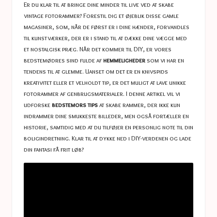
a
Er du klar til at bringe dine minder til live ved at skabe
s
vintage fotorammer? Forestil dig et øjeblik disse gamle
magasiner, som, når de først er i dine hænder, forvandles
t
til kunstværker, der er i stand til at dække dine vægge med
u
et nostalgisk præg. Når det kommer til DIY, er vores
bedstemødres sind fulde af
hemmeligheder
som vi har en
c
tendens til at glemme. Uanset om det er en knivspids
e
kreativitet eller et velholdt tip, er det muligt at lave unikke
fotorammer af genbrugsmaterialer. I denne artikel vil vi
s
udforske
bedstemors tips
at skabe rammer, der ikke kun
indrammer dine smukkeste billeder, men også fortæller en
historie, samtidig med at du tilføjer en personlig note til din
boligindretning. Klar til at dykke ned i DIY-verdenen og lade
din fantasi få frit løb?