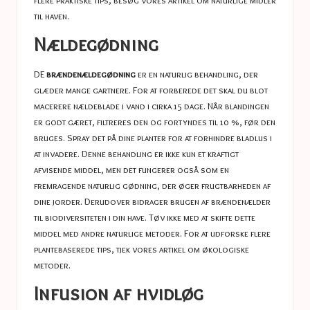
flere praktiske tips, besøg vores artikel om
naturlige midler
til haven
.
Nældegødning
DE
brændenældegødning
er en naturlig behandling, der
glæder mange gartnere. For at forberede det skal du blot
macerere nældeblade i vand i cirka 15 dage. Når blandingen
er godt gæret, filtreres den og fortyndes til 10 %, før den
bruges. Spray det på dine planter for at forhindre bladlus i
at invadere. Denne behandling er ikke kun et kraftigt
afvisende middel, men det fungerer også som en
fremragende naturlig gødning, der øger frugtbarheden af ​​
dine jorder. Derudover bidrager brugen af ​​brændenælder
til biodiversiteten i din have. Tøv ikke med at skifte dette
middel med andre naturlige metoder. For at udforske flere
plantebaserede tips, tjek vores artikel om
økologiske
metoder
.
Infusion af hvidløg