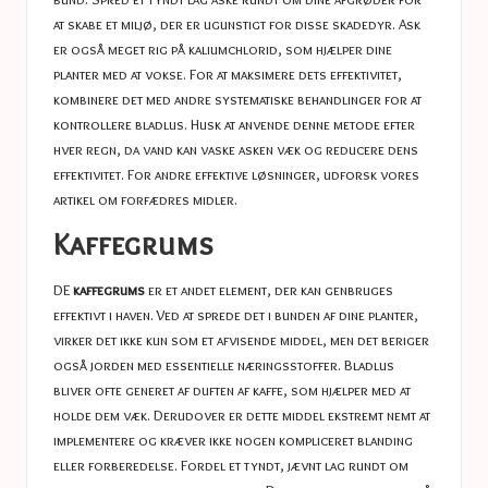
at skabe et miljø, der er ugunstigt for disse skadedyr. Ask
er også meget rig på kaliumchlorid, som hjælper dine
planter med at vokse. For at maksimere dets effektivitet,
kombinere det med andre systematiske behandlinger for at
kontrollere bladlus. Husk at anvende denne metode efter
hver regn, da vand kan vaske asken væk og reducere dens
effektivitet. For andre effektive løsninger, udforsk vores
artikel om
forfædres midler
.
Kaffegrums
DE
kaffegrums
er et andet element, der kan genbruges
effektivt i haven. Ved at sprede det i bunden af ​​dine planter,
virker det ikke kun som et afvisende middel, men det beriger
også jorden med essentielle næringsstoffer. Bladlus
bliver ofte generet af duften af ​​kaffe, som hjælper med at
holde dem væk. Derudover er dette middel ekstremt nemt at
implementere og kræver ikke nogen kompliceret blanding
eller forberedelse. Fordel et tyndt, jævnt lag rundt om