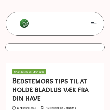
Skip
to
content
L
Les
bonnes
e
astuces
s
b
o
Posted
Havearbejde og udendørs
n
in
Bedstemors tips til at
n
holde bladlus væk fra
e
din have
s
17 februar 2025
Havearbejde og udendørs
Posted