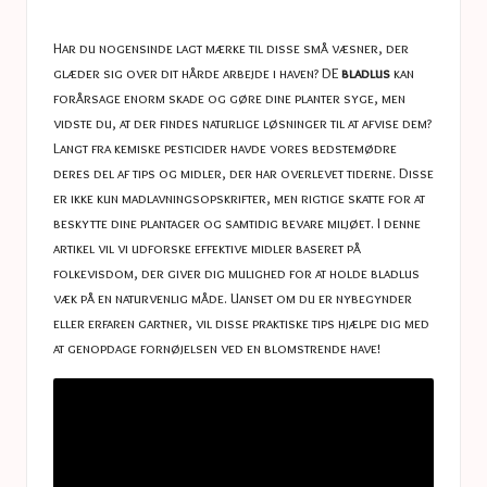
a
in
s
Har du nogensinde lagt mærke til disse små væsner, der
t
glæder sig over dit hårde arbejde i haven? DE
bladlus
kan
forårsage enorm skade og gøre dine planter syge, men
u
vidste du, at der findes naturlige løsninger til at afvise dem?
c
Langt fra kemiske pesticider havde vores bedstemødre
deres del af tips og midler, der har overlevet tiderne. Disse
e
er ikke kun madlavningsopskrifter, men rigtige skatte for at
s
beskytte dine plantager og samtidig bevare miljøet. I denne
artikel vil vi udforske effektive midler baseret på
folkevisdom, der giver dig mulighed for at holde bladlus
væk på en naturvenlig måde. Uanset om du er nybegynder
eller erfaren gartner, vil disse praktiske tips hjælpe dig med
at genopdage fornøjelsen ved en blomstrende have!