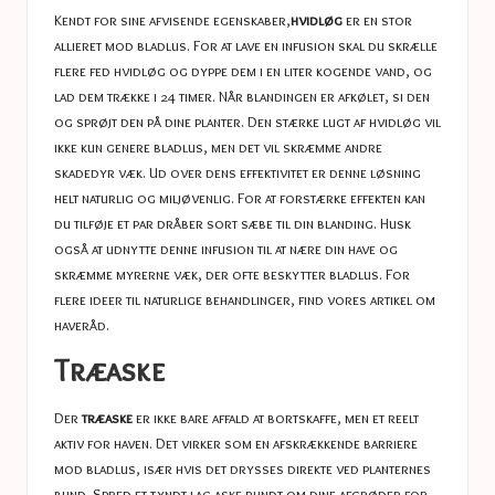
Kendt for sine afvisende egenskaber,
hvidløg
er en stor
allieret mod bladlus. For at lave en infusion skal du skrælle
flere fed hvidløg og dyppe dem i en liter kogende vand, og
lad dem trække i 24 timer. Når blandingen er afkølet, si den
og sprøjt den på dine planter. Den stærke lugt af hvidløg vil
ikke kun genere bladlus, men det vil skræmme andre
skadedyr væk. Ud over dens effektivitet er denne løsning
helt naturlig og miljøvenlig. For at forstærke effekten kan
du tilføje et par dråber sort sæbe til din blanding. Husk
også at udnytte denne infusion til at nære din have og
skræmme myrerne væk, der ofte beskytter bladlus. For
flere ideer til naturlige behandlinger, find vores artikel om
haveråd
.
Træaske
Der
træaske
er ikke bare affald at bortskaffe, men et reelt
aktiv for haven. Det virker som en afskrækkende barriere
mod bladlus, især hvis det drysses direkte ved planternes
bund. Spred et tyndt lag aske rundt om dine afgrøder for