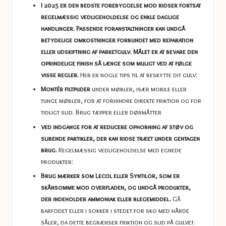
I 2025 er den bedste forebyggelse mod ridser fortsat
regelmæssig vedligeholdelse og enkle daglige
handlinger. Passende foranstaltninger kan undgå
betydelige omkostninger forbundet med reparation
eller udskiftning af parketgulv. Målet er at bevare den
oprindelige finish så længe som muligt ved at følge
visse regler.
Her er nogle tips til at beskytte dit gulv:
Montér filtpuder
under møbler, især mobile eller
tunge møbler, for at forhindre direkte friktion og for
tidligt slid. Brug tæpper eller dørmåtter
ved indgange for at reducere ophobning af støv og
slibende partikler, der kan ridse træet under gentagen
brug.
Regelmæssig vedligeholdelse med egnede
produkter:
Brug mærker som Lecol eller Syntilor, som er
skånsomme mod overfladen, og undgå produkter,
der indeholder ammoniak eller blegemiddel.
Gå
barfodet eller i sokker i stedet for sko med hårde
såler, da dette begrænser friktion og slid på gulvet.