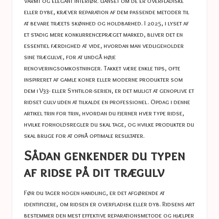
varmt og elegant interiør. Uanset om de er overfladiske
eller dybe, kræver reparation af dem passende metoder til
at bevare træets skønhed og holdbarhed. I 2025, i lyset af
et stadig mere konkurrencepræget marked, bliver det en
essentiel færdighed at vide, hvordan man vedligeholder
sine trægulve, for at undgå høje
renoveringsomkostninger. Takket være enkle tips, ofte
inspireret af gamle koner eller moderne produkter som
dem i V33- eller Syntilor-serien, er det muligt at genoplive et
ridset gulv uden at tilkalde en professionel. Opdag i denne
artikel trin for trin, hvordan du fjerner hver type ridse,
hvilke forholdsregler du skal tage, og hvilke produkter du
skal bruge for at opnå optimale resultater.
Sådan genkender du typen
af ​​ridse på dit trægulv
Før du tager nogen handling, er det afgørende at
identificere, om ridsen er overfladisk eller dyb. Ridsens art
bestemmer den mest effektive reparationsmetode og hjælper