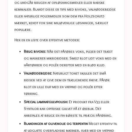
og undgår brugen af ​​opløsningsmidler eller barske
kemikalier. Blandt disse er tips med bivoks, valnøddebejdse
eller naturlige polermidler som dem fra Holzschutz-
mærket, kendt for sine miljøvenlige løsninger, særligt
populære.
Her er en liste over effektive metoder:
Brug bivoks:
Når det påføres voks, plejer det træet
og maskerer mikroridser. Smelt blot lidt voks med en
hårtørrer og polér derefter med en blød klud.
Valnøddebejdse:
Naturligt tonet skjuler det små
ridser ved at give dem en trælignende farve. Påfør
blot en lille dup med en vatpind og polér efter
tørring.
Special laminatgulvpolish:
Et produkt fra V33 eller
Syntilor kan opfriske gulvet på et øjeblik. Det
anbefales at bruge en fin børste til præcis påføring.
Blandingen af ​​olivenolie og terpentin
Meget effektiv til
at udglatte overfladiske mærker, især med en vatpind