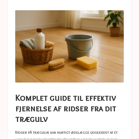
a
in
s
t
u
c
e
s
Komplet guide til effektiv
fjernelse af ridser fra dit
trægulv
Ridser på trægulve kan hurtigt ødelægge udseendet af et