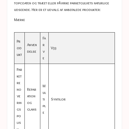
topcoaten og træet eller påvirke parketgulvets naturlige
udseende. Her er et udvalg af anbefalede produkter:
Mærke
Fa
Pr
Anven
r
od
V33
delse
v
ukt
e
Par
ket
re
M
no
Repar
ul
ve
ation
ti
Syntilor
rin
og
pl
gs
glans
e
po
lis