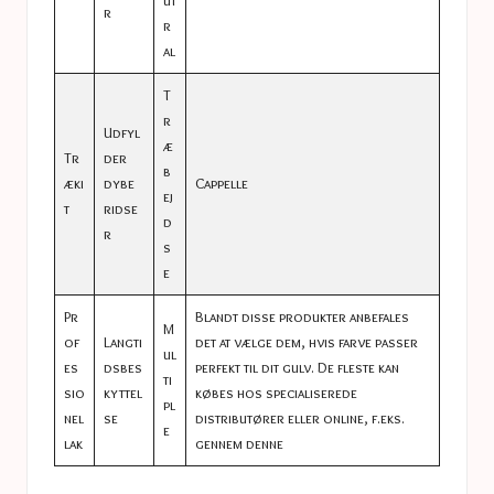
ut
r
r
al
T
r
Udfyl
æ
Tr
der
b
æki
dybe
Cappelle
ej
t
ridse
d
r
s
e
Pr
Blandt disse produkter anbefales
M
of
Langti
det at vælge dem, hvis farve passer
ul
es
dsbes
perfekt til dit gulv. De fleste kan
ti
sio
kyttel
købes hos specialiserede
pl
nel
se
distributører eller online, f.eks.
e
lak
gennem denne