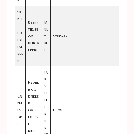
h
Ve
dli
Besky
M
ge
ttelse
ul
ho
og
ti
Starwax
lde
renov
pl
lse
ering
e
sla
k
Fa
r
Hydre
v
r og
et
Cr
dække
el
em
r
le
ev
overf
Lecol
r
ok
ladisk
n
s
e
e
ridse