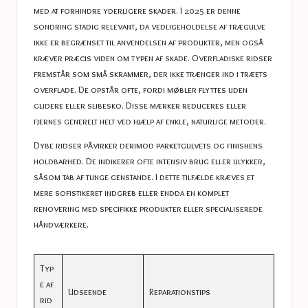
med at forhindre yderligere skader. I 2025 er denne
sondring stadig relevant, da vedligeholdelse af trægulve
ikke er begrænset til anvendelsen af ​​produkter, men også
kræver præcis viden om typen af ​​skade. Overfladiske ridser
fremstår som små skrammer, der ikke trænger ind i træets
overflade. De opstår ofte, fordi møbler flyttes uden
glidere eller slibesko. Disse mærker reduceres eller
fjernes generelt helt ved hjælp af enkle, naturlige metoder.
Dybe ridser påvirker derimod parketgulvets og finishens
holdbarhed. De indikerer ofte intensiv brug eller ulykker,
såsom tab af tunge genstande. I dette tilfælde kræves et
mere sofistikeret indgreb eller endda en komplet
renovering med specifikke produkter eller specialiserede
håndværkere.
Typ
e af
Udseende
Reparationstips
rid