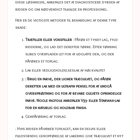
disse løsninger, anbefales det at diagnosticere dybden af ​​
ridsen og om nødvendigt tilkalde en professionel.
Her er de vigtigste metoder til behandling af denne type
skade:
Træfiller eller voksfiller
: Påfør et tyndt lag, fyld
ridderne, og lad det derefter tørre. Efter tørring
slibes overfladen let for at udglatte den, og der
påføres et toplag.
Lak eller vedligeholdelseslak af høj kvalitet
: Brug en farve, der ligner trægulvet, og påfør
derefter lak med en ultrafin pensel for at undgå
oversprøjtning og for at bevare gulvets oprindelige
farve. Nogle fagfolk anbefaler V33- eller Starwax-lak
for en naturlig og holdbar finish.
Genpåføring af toplag
: Hvis ridsen påvirker toplaget, kan en delvis eller
fuldstændig genopførelse af lakering give trægulvet et nyt