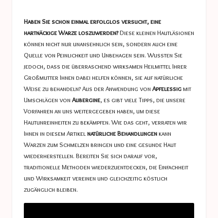
a
in
s
Haben Sie schon einmal erfolglos versucht, eine
t
hartnäckige Warze loszuwerden?
Diese kleinen Hautläsionen
können nicht nur unansehnlich sein, sondern auch eine
u
Quelle von Peinlichkeit und Unbehagen sein. Wussten Sie
c
jedoch, dass die überraschend wirksamen Heilmittel Ihrer
Großmutter Ihnen dabei helfen können, sie auf natürliche
e
Weise zu behandeln? Aus der Anwendung von
Apfelessig
mit
s
Umschlägen von
Aubergine
, es gibt viele Tipps, die unsere
Vorfahren an uns weitergegeben haben, um diese
Hautunreinheiten zu bekämpfen. Wie das geht, verraten wir
Ihnen in diesem Artikel
natürliche Behandlungen
kann
Warzen zum Schmelzen bringen und eine gesunde Haut
wiederherstellen. Bereiten Sie sich darauf vor,
traditionelle Methoden wiederzuentdecken, die Einfachheit
und Wirksamkeit vereinen und gleichzeitig köstlich
zugänglich bleiben.