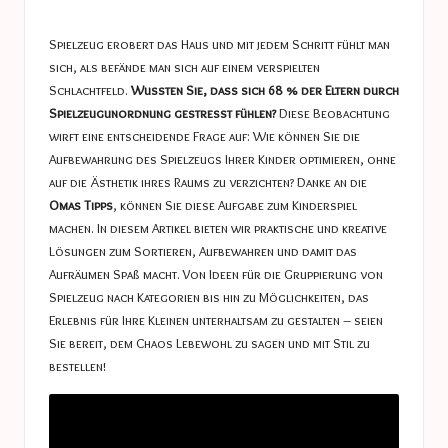
a
in
s
Spielzeug erobert das Haus und mit jedem Schritt fühlt man
t
sich, als befände man sich auf einem verspielten
Schlachtfeld.
Wussten Sie, dass sich 68 % der Eltern durch
u
Spielzeugunordnung gestresst fühlen?
Diese Beobachtung
c
wirft eine entscheidende Frage auf: Wie können Sie die
Aufbewahrung des Spielzeugs Ihrer Kinder optimieren, ohne
e
auf die Ästhetik ihres Raums zu verzichten? Danke an die
s
Omas Tipps
, können Sie diese Aufgabe zum Kinderspiel
machen. In diesem Artikel bieten wir praktische und kreative
Lösungen zum Sortieren, Aufbewahren und damit das
Aufräumen Spaß macht. Von Ideen für die Gruppierung von
Spielzeug nach Kategorien bis hin zu Möglichkeiten, das
Erlebnis für Ihre Kleinen unterhaltsam zu gestalten – seien
Sie bereit, dem Chaos Lebewohl zu sagen und mit Stil zu
bestellen!