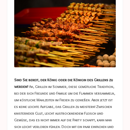
a
s
t
u
c
e
s
Sind Sie bereit, der König oder die Königin des Grillens zu
werden?
Ah, Grillen im Sommer, diese gemütliche Tradition,
bei der sich Freunde und Familie um die Flammen versammeln,
um köstliche Mahlzeiten im Freien zu genießen. Aber jetzt ist
es keine leichte Aufgabe, das Grillen zu meistern! Zwischen
knisternder Glut, leicht austrocknendem Fleisch und
Gemüse, das es nicht immer auf die Party schafft, kann man
sich leicht verloren fühlen. Doch mit ein paar einfachen und