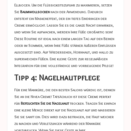
Ellbogen. Um die Flüssigkeitszufuhr zu maximieren, setzen
Sie
Baumwollsocken
nach der Anwendung. Dadurch
entsteht ein Maskeneffekt, der ein tiefes Eindringen der
Creme ermöglicht. Lassen Sie es die ganze Nacht einwirken,
und wenn Sie aufwachen, werden Ihre Füße großartig sein!
Diese Routine ist ideal nach einem langen Tag auf den Beinen
oder im Sommer, wenn Ihre Füße stärker äußeren Einflüssen
ausgesetzt sind. Auf Wiedersehen, Hornhaut, und hallo zu
superweichen Füßen. Eine kleine Geste zur regelmäßigen
Integration für eine vollständige und vorbeugende Pflege!
Tipp 4: Nagelhautpflege
Für eine Maniküre, die den besten Salons würdig ist, denken
Sie an die Nivea-Creme! Tatsächlich ist diese Creme perfekt
für
Befeuchten Sie die Nagelhaut
trocken. Tragen Sie einfach
eine kleine Menge direkt auf die Nagelhaut auf und massieren
Sie sie sanft ein. Dies wird dazu beitragen, die Haut weicher
zu machen und Verletzungen während der Maniküre
vorzubeugen. Wenn Sie diese Geste in Ihre