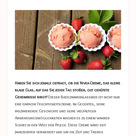
a
in
s
t
u
c
e
s
Haben Sie sich jemals gefragt, ob die Nivea-Creme, das kleine
blaue Glas, auf das Sie jeden Tag stoßen, gut gehütete
Geheimnisse birgt?
Dieser Badezimmerklassiker ist nicht nur
eine einfache Feuchtigkeitscreme. Im Gegenteil, seine
faszinierende Geschichte und seine vielfältigen
Anwendungsmöglichkeiten machen es zu einem wahren
Schatz in der Welt der Pflege. Diese Creme wird seit
Jahrzehnten verwendet und hat die Zeit und Trends