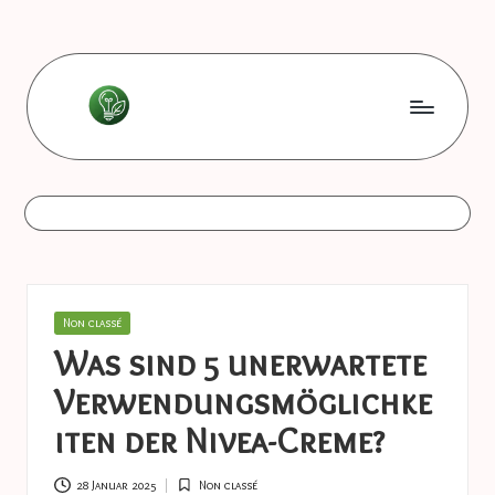
Skip
to
content
L
Les
bonnes
e
astuces
s
b
o
Posted
Non classé
n
in
Was sind 5 unerwartete
n
Verwendungsmöglichke
e
iten der Nivea-Creme?
s
28 Januar 2025
Non classé
Posted