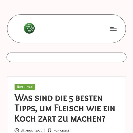
Skip
to
content
L
Les
bonnes
e
astuces
s
b
o
Posted
Non classé
n
in
Was sind die 5 besten
n
Tipps, um Fleisch wie ein
e
Koch zart zu machen?
s
28 Januar 2025
Non classé
Posted