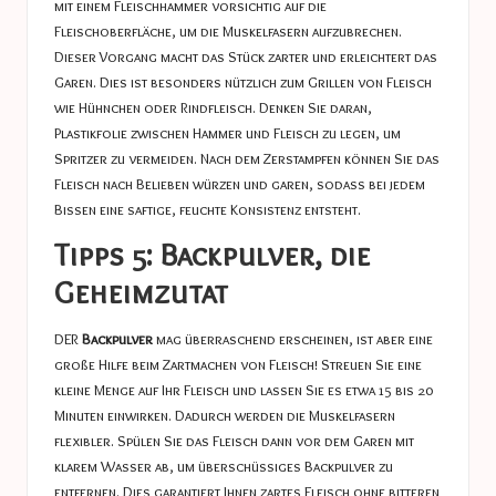
mit einem Fleischhammer vorsichtig auf die
Fleischoberfläche, um die Muskelfasern aufzubrechen.
Dieser Vorgang macht das Stück zarter und erleichtert das
Garen. Dies ist besonders nützlich zum Grillen von Fleisch
wie Hühnchen oder Rindfleisch. Denken Sie daran,
Plastikfolie zwischen Hammer und Fleisch zu legen, um
Spritzer zu vermeiden. Nach dem Zerstampfen können Sie das
Fleisch nach Belieben würzen und garen, sodass bei jedem
Bissen eine saftige, feuchte Konsistenz entsteht.
Tipps 5: Backpulver, die
Geheimzutat
DER
Backpulver
mag überraschend erscheinen, ist aber eine
große Hilfe beim Zartmachen von Fleisch! Streuen Sie eine
kleine Menge auf Ihr Fleisch und lassen Sie es etwa 15 bis 20
Minuten einwirken. Dadurch werden die Muskelfasern
flexibler. Spülen Sie das Fleisch dann vor dem Garen mit
klarem Wasser ab, um überschüssiges Backpulver zu
entfernen. Dies garantiert Ihnen zartes Fleisch ohne bitteren