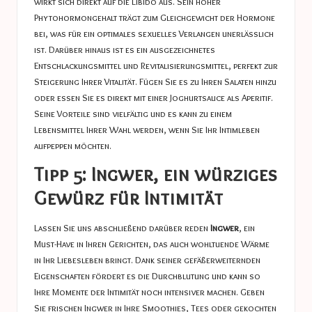
wirkt sich direkt auf die Libido aus. Sein hoher
Phytohormongehalt trägt zum Gleichgewicht der Hormone
bei, was für ein optimales sexuelles Verlangen unerlässlich
ist. Darüber hinaus ist es ein ausgezeichnetes
Entschlackungsmittel und Revitalisierungsmittel, perfekt zur
Steigerung Ihrer Vitalität. Fügen Sie es zu Ihren Salaten hinzu
oder essen Sie es direkt mit einer Joghurtsauce als Aperitif.
Seine Vorteile sind vielfältig und es kann zu einem
Lebensmittel Ihrer Wahl werden, wenn Sie Ihr Intimleben
aufpeppen möchten.
Tipp 5: Ingwer, ein würziges
Gewürz für Intimität
Lassen Sie uns abschließend darüber reden
Ingwer
, ein
Must-Have in Ihren Gerichten, das auch wohltuende Wärme
in Ihr Liebesleben bringt. Dank seiner gefäßerweiternden
Eigenschaften fördert es die Durchblutung und kann so
Ihre Momente der Intimität noch intensiver machen. Geben
Sie frischen Ingwer in Ihre Smoothies, Tees oder gekochten