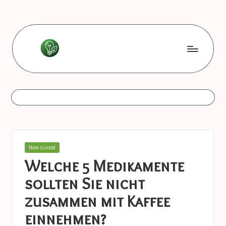
Skip
to
content
L
Les
bonnes
e
astuces
s
b
o
Posted
Non classé
n
in
Welche 5 Medikamente
n
sollten Sie nicht
e
zusammen mit Kaffee
s
einnehmen?