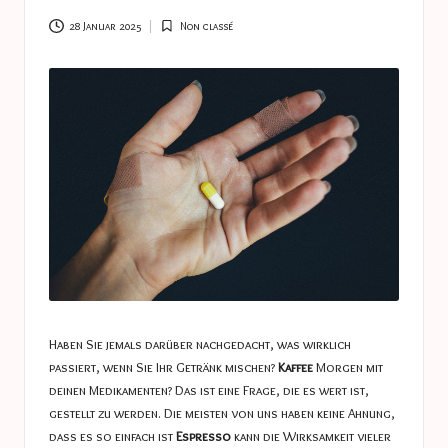
a
s
28 Januar 2025
Non classé
Posted
in
t
u
c
e
s
Haben Sie jemals darüber nachgedacht, was wirklich
passiert, wenn Sie Ihr Getränk mischen?
Kaffee
Morgen mit
deinen Medikamenten? Das ist eine Frage, die es wert ist,
gestellt zu werden. Die meisten von uns haben keine Ahnung,
dass es so einfach ist
Espresso
kann die Wirksamkeit vieler