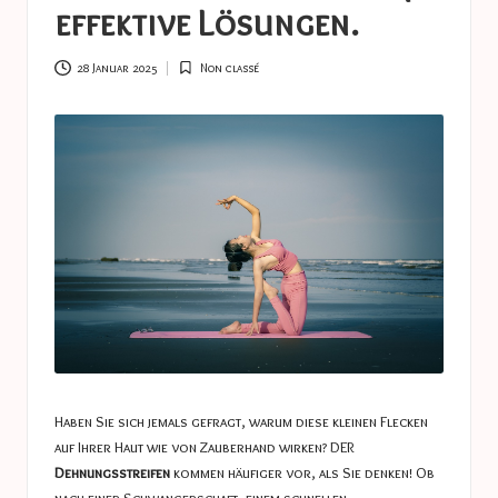
a
effektive Lösungen.
s
t
28 Januar 2025
Non classé
Posted
in
u
c
e
s
Haben Sie sich jemals gefragt, warum diese kleinen Flecken
auf Ihrer Haut wie von Zauberhand wirken? DER
Dehnungsstreifen
kommen häufiger vor, als Sie denken! Ob