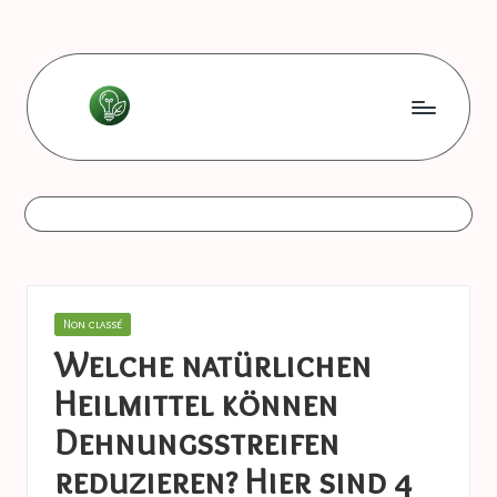
Skip
to
content
L
Les
bonnes
e
astuces
s
b
o
Posted
Non classé
n
in
Welche natürlichen
n
Heilmittel können
e
Dehnungsstreifen
s
reduzieren? Hier sind 4