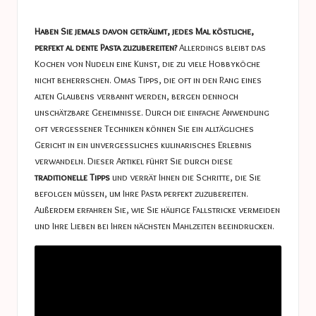
a
in
s
Haben Sie jemals davon geträumt, jedes Mal köstliche,
t
perfekt al dente Pasta zuzubereiten?
Allerdings bleibt das
Kochen von Nudeln eine Kunst, die zu viele Hobbyköche
u
nicht beherrschen. Omas Tipps, die oft in den Rang eines
c
alten Glaubens verbannt werden, bergen dennoch
unschätzbare Geheimnisse. Durch die einfache Anwendung
e
oft vergessener Techniken können Sie ein alltägliches
s
Gericht in ein unvergessliches kulinarisches Erlebnis
verwandeln. Dieser Artikel führt Sie durch diese
traditionelle Tipps
und verrät Ihnen die Schritte, die Sie
befolgen müssen, um Ihre Pasta perfekt zuzubereiten.
Außerdem erfahren Sie, wie Sie häufige Fallstricke vermeiden
und Ihre Lieben bei Ihren nächsten Mahlzeiten beeindrucken.