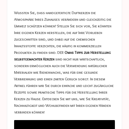
a
in
s
Wussten Sie, dass handgefertigte Duftkerzen die
t
Atmosphäre Ihres Zuhauses verändern und gleichzeitig die
Umwelt schützen können? Stellen Sie sich vor, Sie könnten
u
Ihre eigenen Kerzen herstellen, die auf Ihre Vorlieben
c
zugeschnitten sind, und dabei auf die chemischen
Inhaltsstoffe verzichten, die häufig in kommerziellen
e
Produkten zu finden sind. DER
Omas Tipps zur Herstellung
s
selbstgemachter Kerzen
sind nicht nur wirtschaftlich,
sondern ermöglichen auch die Verwendung natürlicher
Materialien wie Bienenwachs, was für eine gesunde
Verbrennung und einen zarten Geruch sorgt. In diesem
Artikel führen wir Sie durch einfache und leicht zugängliche
Rezepte sowie praktische Tipps für die Herstellung Ihrer
Kerzen zu Hause. Entdecken Sie mit uns, wie Sie Kreativität,
Nachhaltigkeit und Wohlbefinden mit Ihren eigenen Händen
verbinden können!