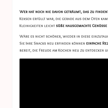
e
in
s
Wer hat noch nie davon geträumt, das zu finde
Keksen erfüllt war, die gerade aus dem Ofen kame
a
Kleinigkeiten leicht
süße hausgemachte Genüsse
s
Wäre es nicht schöner, wieder in diese einzuta
t
Sie Ihre Snacks neu erfinden können
einfache Re
bereit, die Freude am Kochen neu zu entdecken u
u
c
e
s