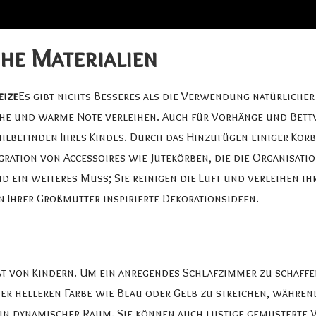
he Materialien
eize
Es gibt nichts Besseres als die Verwendung natürlicher 
he und warme Note verleihen. Auch für Vorhänge und Bett
befinden Ihres Kindes. Durch das Hinzufügen einiger Korb-
egration von Accessoires wie Jutekörben, die die Organisat
 ein weiteres Muss; Sie reinigen die Luft und verleihen ih
n Ihrer Großmutter inspirierte Dekorationsideen
.
t von Kindern. Um ein anregendes Schlafzimmer zu schaffen
iner helleren Farbe wie Blau oder Gelb zu streichen, währ
ein dynamischer Raum. Sie können auch lustige gemustert