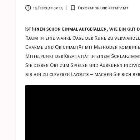
e
15 Februar 2025
Dekoration und Kreativität
Posted
s
in
a
Ist Ihnen schon einmal aufgefallen, wie ein gut 
Raum in eine wahre Oase der Ruhe zu verwandeln
s
Charme und Originalität mit Methoden kombinier
t
Mittelpunkt der Kreativität in einem Schlafzimm
Sie diesen Ort zum Spielen und Ausruhen indivi
u
bis hin zu cleveren Layouts – machen Sie sich be
c
e
s