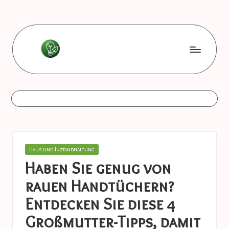
Skip
to
content
L
Les
bonnes
e
astuces
s
b
o
Posted
Haus und Instandhaltung
n
in
Haben Sie genug von
n
rauen Handtüchern?
e
Entdecken Sie diese 4
s
Großmutter-Tipps, damit