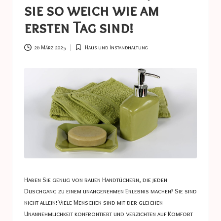
a
sie so weich wie am
s
ersten Tag sind!
t
u
26 März 2025
Haus und Instandhaltung
Posted
in
c
e
s
Haben Sie genug von rauen Handtüchern, die jeden
Duschgang zu einem unangenehmen Erlebnis machen? Sie sind
nicht allein! Viele Menschen sind mit der gleichen
Unannehmlichkeit konfrontiert und verzichten auf Komfort