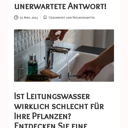
a
unerwartete Antwort!
s
t
23 April 2025
Gesundheit und Naturheilmittel
Posted
in
u
c
e
s
Ist Leitungswasser
wirklich schlecht für
Ihre Pflanzen?
Entdecken Sie eine