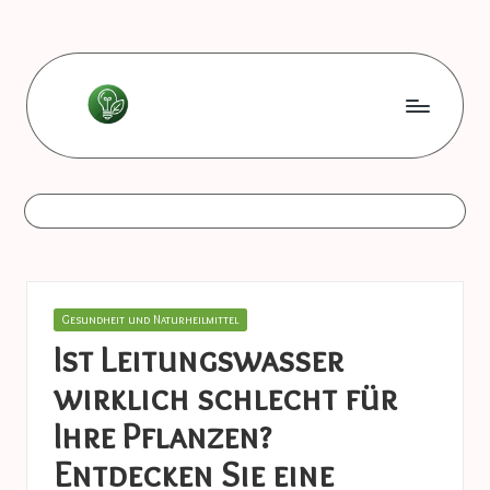
Skip
to
content
L
Les
bonnes
e
astuces
s
b
o
Posted
Gesundheit und Naturheilmittel
n
in
Ist Leitungswasser
n
wirklich schlecht für
e
Ihre Pflanzen?
s
Entdecken Sie eine