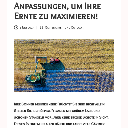
a
Anpassungen, um Ihre
s
Ernte zu maximieren!
t
u
4 Juli 2025
Gartenarbeit und Outdoor
Posted
in
c
e
s
Ihre Bohnen bringen keine Früchte? Sie sind nicht allein!
Stellen Sie sich üppige Pflanzen mit grünem Laub und
schönen Stängeln vor, aber keine einzige Schote in Sicht.
Dieses Problem ist allzu häufig und lässt viele Gärtner