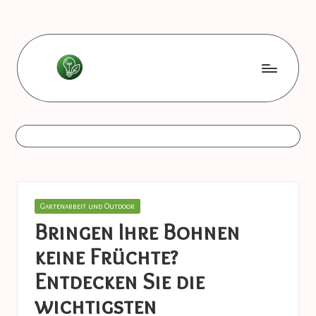
Skip
to
content
L
Les
bonnes
e
astuces
s
b
o
Posted
Gartenarbeit und Outdoor
n
in
Bringen Ihre Bohnen
n
keine Früchte?
e
Entdecken Sie die
s
wichtigsten