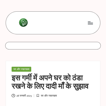
Skip
to
content
L
Les
bonnes
e
astuces
s
b
o
Posted
घर और रखरखाव
n
in
इस गर्मी में अपने घर को ठंडा
n
रखने के लिए दादी माँ के सुझाव
e
s
28 जनवरी 2025
घर और रखरखाव
Posted
in