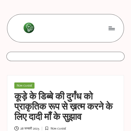
Skip
to
content
L
Les
bonnes
e
astuces
s
b
o
Posted
Non classé
n
in
कूड़े के डिब्बे की दुर्गंध को
n
प्राकृतिक रूप से ख़त्म करने के
e
लिए दादी माँ के सुझाव
s
28 जनवरी 2025
Non classé
Posted