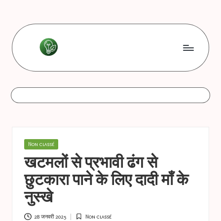
Skip
to
content
L
Les
bonnes
e
astuces
s
b
o
Posted
Non classé
n
in
खटमलों से प्रभावी ढंग से
n
छुटकारा पाने के लिए दादी माँ के
e
नुस्खे
s
28 जनवरी 2025
Non classé
Posted