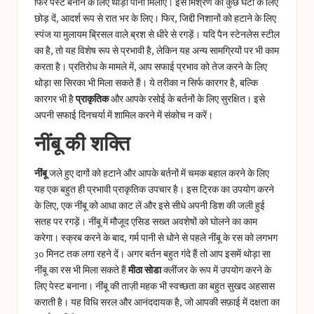
फिर पेस्ट बनाने के लिए थोड़ा पानी मिलाएं। इस मिश्रण को कुछ घंटों के लिए
छोड़ दें, आदर्श रूप से रात भर के लिए। फिर, जिद्दी निशानों को हटाने के लिए
स्पंज या मुलायम ब्रिसल वाले ब्रश से धीरे से रगड़ें। यदि पैन स्टेनलेस स्टील
का है, तो यह विशेष रूप से प्रभावी है, लेकिन यह अन्य सामग्रियों पर भी काम
करता है। प्रतिरोध के मामले में, आप सफाई प्रभाव को तेज करने के लिए
थोड़ा सा सिरका भी मिला सकते हैं। ये तरीका न सिर्फ कारगर है, बल्कि
कारगर भी है
प्राकृतिक
और आपके रसोई के बर्तनों के लिए सुरक्षित। इसे
अपनी सफाई दिनचर्या में शामिल करने में संकोच न करें।
नींबू की शक्ति
नींबू
जले हुए दागों को हटाने और आपके बर्तनों में चमक बहाल करने के लिए
यह एक बहुत ही प्रभावी प्राकृतिक उपचार है। इस ट्रिक का उपयोग करने
के लिए, एक नींबू को आधा काट लें और इसे सीधे अपनी डिश की जली हुई
सतह पर रगड़ें। नींबू में मौजूद एसिड सख्त अवशेषों को घोलने का काम
करेगा। स्क्रब करने के बाद, गर्म पानी से धोने से पहले नींबू के रस को लगभग
30 मिनट तक लगा रहने दें। अगर बर्तन बहुत गंदे हैं तो आप इसमें थोड़ा सा
नींबू का रस भी मिला सकते हैं
मीठा सोडा
क्लींजर के रूप में उपयोग करने के
लिए पेस्ट बनाना। नींबू की ताज़ी महक भी स्वच्छता का बहुत सुखद अहसास
कराती है। यह विधि सरल और आनंददायक है, जो आपकी सफ़ाई में दक्षता का