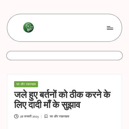
Skip
to
content
L
Les
bonnes
e
astuces
s
b
o
Posted
घर और रखरखाव
n
in
जले हुए बर्तनों को ठीक करने के
n
लिए दादी माँ के सुझाव
e
s
28 जनवरी 2025
घर और रखरखाव
Posted
in