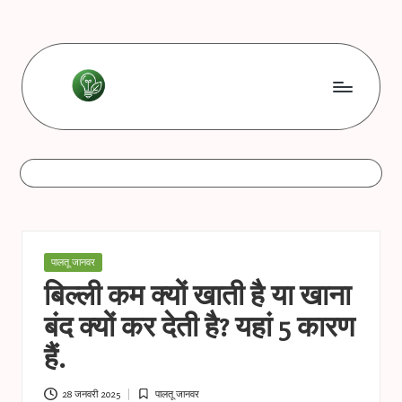
Skip
to
content
L
Les
bonnes
e
astuces
s
b
o
Posted
पालतू जानवर
n
in
बिल्ली कम क्यों खाती है या खाना
n
बंद क्यों कर देती है? यहां 5 कारण
e
हैं.
s
28 जनवरी 2025
पालतू जानवर
Posted