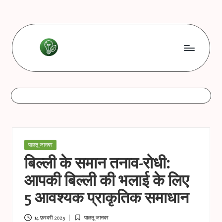
Skip
to
content
L
Les
bonnes
e
astuces
s
b
o
Posted
पालतू जानवर
n
in
बिल्ली के समान तनाव-रोधी:
n
आपकी बिल्ली की भलाई के लिए
e
5 आवश्यक प्राकृतिक समाधान
s
14 फ़रवरी 2025
पालतू जानवर
Posted