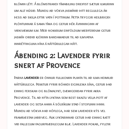
blómin létt. Á blómstrandi tímabilinu dreifist sætur ilmurinn
um allt húsið. Mundu að vökva jasmínið þitt reglulega án
þess að skilja eftir vatn í pottinum. Þetta tryggir heilbrigði
plöntunnar á sama tíma og gefur þér ávinninginn af
viðkvæmum ilm. Með nokkrum einföldum meðferðum getur
jasmín orðið kjörinn bandamaður til að ilmvatna
innréttinguna þína á náttúrulegan hátt.
Ábending 2: Lavender fyrir
snert af Provence
Þarna
lavender
er önnur fullkomin planta til að ilma heimilið
náttúrulega. Þekktur fyrir róandi eiginleika sína, gefur það
einnig ferskan og blómalykt, dæmigerðan fyrir akra
Provence. Til að nýta lyktina sem best skaltu velja pott af
lavender og setja hann á sólríkum stað í stofunni þinni.
Mundu að vökva það hóflega, þar sem lavender kýs vel
framræstan jarðveg. Auk lyktarinnar getur það einnig bætt
við fallegum fagurfræðilegum blæ. Lavender pokar, fylltir