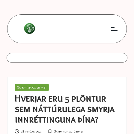
Skip
to
content
L
Les
bonnes
e
astuces
s
b
o
Posted
Garðyrkja og útivist
n
in
Hverjar eru 5 plöntur
n
sem náttúrulega smyrja
e
innréttinguna þína?
s
28 janúar 2025
Garðyrkja og útivist
Posted