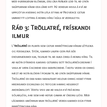
með þurrkuðum blómum, eru líka frábær leið til að lykta
skúffurnar þínar eða línið þitt. Þú verður hissa á því að
uppgötva hvernig þetta litla stykki af Provence getur
umbreytt loftinu á heimili þínu í kúlu af æðruleysi.
Ráð 3: Tröllatré, frískandi
ilmur
L’
tröllatré
er planta sem gefur innréttingum þínum léttleika
og ferskleika. Stór, ilmandi laufin gefa frá sér
endurnærandi ilm, tilvalið til að auka orku á heimili þínu. Til
að njóta dýrindis ilmsins geturðu sett tröllatrésgreinar í
vasa af vatni á borðið eða skrifborðið. Í heitu veðri er einnig
hægt að nota blöðin í pokum til að lykta skúffurnar þínar.
Tröllatré er ekki bara skrautjurt heldur einnig þekkt fyrir
hreinsandi eiginleika og tryggir þannig heilbrigt
andrúmsloft. Vertu viss um að halda því frá beinu
sólarljósi, þar sem það hefur gaman af óbeinu ljósi. Með
lágmarks umönnun mun tröllatré verða ilmandi eign fyrir
innréttinguna þína.