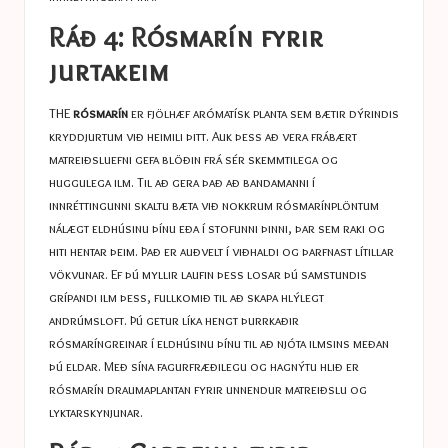
Ráð 4: Rósmarín fyrir
jurtakeim
THE
rósmarín
er fjölhæf arómatísk planta sem bætir dýrindis
kryddjurtum við heimili þitt. Auk þess að vera frábært
matreiðsluefni gefa blöðin frá sér skemmtilega og
huggulega ilm. Til að gera það að bandamanni í
innréttingunni skaltu bæta við nokkrum rósmarínplöntum
nálægt eldhúsinu þínu eða í stofunni þinni, þar sem raki og
hiti hentar þeim. Það er auðvelt í viðhaldi og þarfnast lítillar
vökvunar. Ef þú myllir laufin þess losar þú samstundis
grípandi ilm þess, fullkomið til að skapa hlýlegt
andrúmsloft. Þú getur líka hengt þurrkaðir
rósmaríngreinar í eldhúsinu þínu til að njóta ilmsins meðan
þú eldar. Með sína fagurfræðilegu og hagnýtu hlið er
rósmarín draumaplantan fyrir unnendur matreiðslu og
lyktarskynjunar.