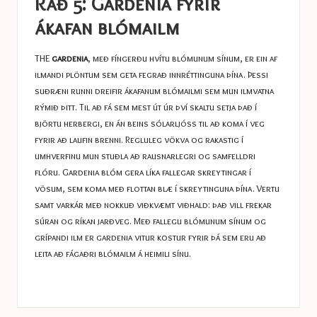
Ráð 5: Gardenia fyrir
ákafan blómailm
THE
gardenia
, með fíngerðu hvítu blómunum sínum, er ein af
ilmandi plöntum sem geta fegrað innréttinguna þína. Þessi
suðræni runni dreifir ákafanum blómailmi sem mun ilmvatna
rýmið þitt. Til að fá sem mest út úr því skaltu setja það í
björtu herbergi, en án beins sólarljóss til að koma í veg
fyrir að laufin brenni. Regluleg vökva og rakastig í
umhverfinu mun stuðla að rausnarlegri og samfelldri
flóru. Gardenia blóm gera líka fallegar skreytingar í
vösum, sem koma með flottan blæ í skreytinguna þína. Vertu
samt varkár með nokkuð viðkvæmt viðhald: það vill frekar
súran og ríkan jarðveg. Með fallegu blómunum sínum og
grípandi ilm er gardenia vitur kostur fyrir þá sem eru að
leita að fágaðri blómailm á heimili sínu.