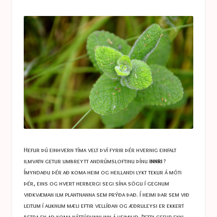
a
in
s
t
u
c
e
s
Hefur þú einhvern tíma velt því fyrir þér hvernig einfalt
ilmvatn getur umbreytt andrúmsloftinu þínu
innri
?
Ímyndaðu þér að koma heim og heillandi lykt tekur á móti
þér, eins og hvert herbergi segi sína sögu í gegnum
viðkvæman ilm plantnanna sem prýða það. Í heimi þar sem við
leitum í auknum mæli eftir vellíðan og æðruleysi er ekkert
betra en að koma náttúrunni inn á heimilið. Þetta gefur ekki