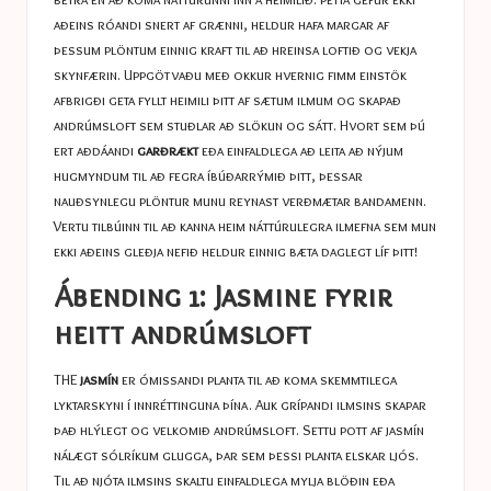
aðeins róandi snert af grænni, heldur hafa margar af
þessum plöntum einnig kraft til að hreinsa loftið og vekja
skynfærin. Uppgötvaðu með okkur hvernig fimm einstök
afbrigði geta fyllt heimili þitt af sætum ilmum og skapað
andrúmsloft sem stuðlar að slökun og sátt. Hvort sem þú
ert aðdáandi
garðrækt
eða einfaldlega að leita að nýjum
hugmyndum til að fegra íbúðarrýmið þitt, þessar
nauðsynlegu plöntur munu reynast verðmætar bandamenn.
Vertu tilbúinn til að kanna heim náttúrulegra ilmefna sem mun
ekki aðeins gleðja nefið heldur einnig bæta daglegt líf þitt!
Ábending 1: Jasmine fyrir
heitt andrúmsloft
THE
jasmín
er ómissandi planta til að koma skemmtilega
lyktarskyni í innréttinguna þína. Auk grípandi ilmsins skapar
það hlýlegt og velkomið andrúmsloft. Settu pott af jasmín
nálægt sólríkum glugga, þar sem þessi planta elskar ljós.
Til að njóta ilmsins skaltu einfaldlega mylja blöðin eða