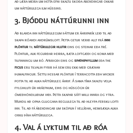
að læra meira um þetta efni skaltu skoða ábendingar okkar
um
náttúrulega ilm hússins
.
3. Bjóddu náttúrunni inn
Að blanda inn náttúrulegum þáttum er áhrifarík leið til að
skapa róandi andrúmsloft. Þetta getur verið allt frá
inni
plöntur
til
náttúrulegir hlutir
eins og steinar eða tré.
Plöntur, auk fegurðar þeirra, bæta loftgæði og koma með
tilfinningu um ró. Afbrigði eins og
spathiphyllum
eða the
ficus
eru tilvalin fyrir þá sem eru ekki með grænan
þumalfingur. Settu þessar plöntur í terracotta eða wicker
potta til að auka náttúruleg áhrif. Á sama tíma skaltu velja
fylgihluti úr hráefnum, eins og húsgögn úr
ómeðhöndluðum viði. Þetta skapar sátt milli innra og ytra.
Mundu að opna gluggana reglulega til að hleypa fersku lofti
inn. Til að fá ábendingar um sköpun í vellíðan, heimsækja
auka
orku þína náttúrulega
.
4. Val á lyktum til að róa