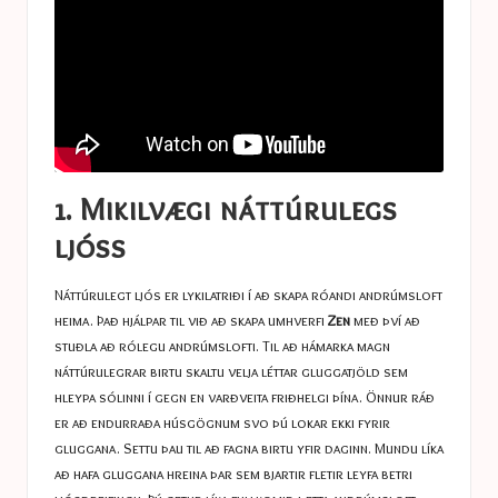
1. Mikilvægi náttúrulegs
ljóss
Náttúrulegt ljós er lykilatriði í að skapa róandi andrúmsloft
heima. Það hjálpar til við að skapa umhverfi
Zen
með því að
stuðla að rólegu andrúmslofti. Til að hámarka magn
náttúrulegrar birtu skaltu velja léttar gluggatjöld sem
hleypa sólinni í gegn en varðveita friðhelgi þína. Önnur ráð
er að endurraða húsgögnum svo þú lokar ekki fyrir
gluggana. Settu þau til að fagna birtu yfir daginn. Mundu líka
að hafa gluggana hreina þar sem bjartir fletir leyfa betri