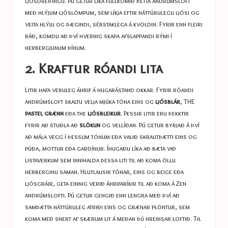
ljósdreifingu. Þú getur líka fullkomið þetta andrúmsloft
með hlýjum ljóslömpum, sem líkja eftir náttúrulegu ljósi og
veita hlýju og þægindi, sérstaklega á kvöldin. Fyrir enn fleiri
ráð, komdu að því hvernig
skapa afslappandi rými
í
herbergjunum þínum.
2. Kraftur róandi lita
Litir hafa veruleg áhrif á hugarástand okkar. Fyrir róandi
andrúmsloft skaltu velja mjúka tóna eins og
ljósblár
, THE
pastel grænn
eða the
ljósbleikur
. Þessir litir eru þekktir
fyrir að stuðla að
slökun
og vellíðan. Þú getur byrjað á því
að mála vegg í þessum tónum eða valið skrautþætti eins og
púða, mottur eða gardínur. Íhugaðu líka að bæta við
listaverkum sem innihalda þessa liti til að koma öllu
herberginu saman. Hlutlausir tónar, eins og beige eða
ljósgráir, geta einnig verið áhrifaríkir til að koma á Zen
andrúmslofti. Þú getur gengið enn lengra með því að
samþætta náttúruleg atriði eins og grænar plöntur, sem
koma með snert af skærum lit á meðan þú hreinsar loftið. Til