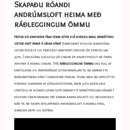
a
Skapaðu róandi
s
andrúmsloft heima með
t
ráðleggingum ömmu
u
Hefur þú einhvern tíma tekið eftir því hversu mikil innrétting
c
getur haft áhrif á líðan þína?
Samkvæmt nýlegri rannsókn
e
getur rólegt og friðsælt umhverfi dregið úr streitu um
33%. Í erilsömu daglegu lífi okkar er nauðsynlegt að finna
s
athvarf á heimili okkar. THE
ráðleggingar ömmu
eru full af
einföldum og áhrifaríkum leyndarmálum til að umbreyta
íbúðarrýminu þínu í griðastað friðar. Hvað með að uppgötva
hvernig ilmurinn af sítrusávöxtum, mjúk ljós kerta eða
litatöflu af róandi litum geta umbreytt innréttingum þínum? Í
þessari grein munum við saman kanna hagnýt og aðgengileg
ráð til að skapa afslappandi andrúmsloft á heimili þínu,
sameina hefð og nútíma.