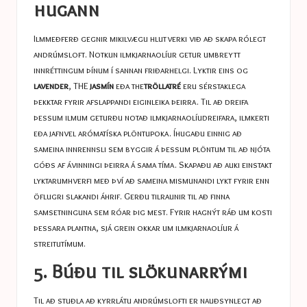
hugann
Ilmmeðferð gegnir mikilvægu hlutverki við að skapa rólegt
andrúmsloft. Notkun ilmkjarnaolíur getur umbreytt
innréttingum þínum í sannan friðarhelgi. Lyktir eins og
lavender
, THE
jasmín
eða the
tröllatré
eru sérstaklega
þekktar fyrir afslappandi eiginleika þeirra. Til að dreifa
þessum ilmum geturðu notað ilmkjarnaolíudreifara, ilmkerti
eða jafnvel arómatíska plöntupoka. Íhugaðu einnig að
sameina innrennsli sem byggir á þessum plöntum til að njóta
góðs af ávinningi þeirra á sama tíma. Skapaðu að auki einstakt
lyktarumhverfi með því að sameina mismunandi lykt fyrir enn
öflugri slakandi áhrif. Gerðu tilraunir til að finna
samsetninguna sem róar þig mest. Fyrir hagnýt ráð um kosti
þessara plantna, sjá grein okkar um
ilmkjarnaolíur á
streitutímum
.
5. Búðu til slökunarrými
Til að stuðla að kyrrlátu andrúmslofti er nauðsynlegt að