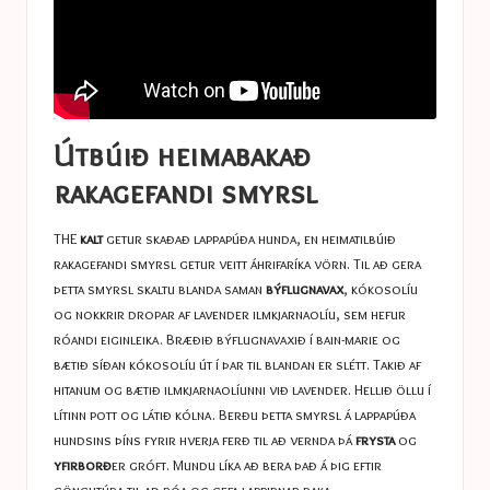
Útbúið heimabakað
rakagefandi smyrsl
THE
kalt
getur skaðað lappapúða hunda, en heimatilbúið
rakagefandi smyrsl getur veitt áhrifaríka vörn. Til að gera
þetta smyrsl skaltu blanda saman
býflugnavax
, kókosolíu
og nokkrir dropar af lavender ilmkjarnaolíu, sem hefur
róandi eiginleika. Bræðið býflugnavaxið í bain-marie og
bætið síðan kókosolíu út í þar til blandan er slétt. Takið af
hitanum og bætið ilmkjarnaolíunni við lavender. Hellið öllu í
lítinn pott og látið kólna. Berðu þetta smyrsl á lappapúða
hundsins þíns fyrir hverja ferð til að vernda þá
frysta
og
yfirborð
er gróft. Mundu líka að bera það á þig eftir