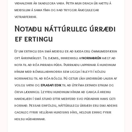
viðhaldnir án skaðlegra vara. Þetta mun draga úr hættu á
meiðslum á sama tíma og það tryggir ánægjulegar
vetrarferðir.
Notaðu náttúruleg úrræði
ef ertingu
Ef um ertingu eða smá meiðsli er að ræða eru ömmumeðfærin
oft áhrifaríkust. Til dæmis, innrennsli af
nornabrún
hægt að
nota til að róa pirraða púða. Þurrkaðu lappirnar á hundinum
þínum með bómullarhnoðra sem liggja í bleyti í köldu
nornahesli til að róa bólgu. Þú getur líka undirbúið lausn af
volgu vatni og
eplasafi edik
til að útrýma ertandi efnum og
örva lækningu. Leyfðu hundinum þínum að ganga á hreinu
handklæði í smá stund eftir meðferð svo púðarnir hans geti
þornað. Þessar einföldu, náttúrulegu úrræði eru ekki aðeins
gagnleg fyrir vellíðan hundsins þíns, heldur einnig fyrir
heilsu húðarinnar.