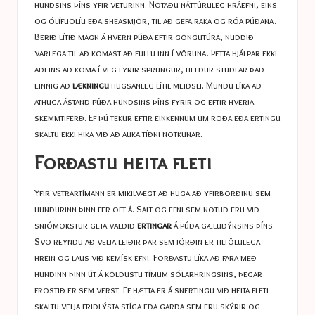
hundsins þíns yfir veturinn. Notaðu náttúruleg hráefni, eins
og ólífuolíu eða sheasmjör, til að gefa raka og róa púðana.
Berið lítið magn á hvern púða eftir göngutúra, nuddið
varlega til að komast að fullu inn í vöruna. Þetta hjálpar ekki
aðeins að koma í veg fyrir sprungur, heldur stuðlar það
einnig að
lækningu
hugsanleg lítil meiðsli. Mundu líka að
athuga ástand púða hundsins þíns fyrir og eftir hverja
skemmtiferð. Ef þú tekur eftir einkennum um roða eða ertingu
skaltu ekki hika við að auka tíðni notkunar.
Forðastu heita fleti
Yfir vetrartímann er mikilvægt að huga að yfirborðinu sem
hundurinn þinn fer oft á. Salt og efni sem notuð eru við
snjómokstur geta valdið
ertingar
á púða gæludýrsins þíns.
Svo reyndu að velja leiðir þar sem jörðin er tiltölulega
hrein og laus við kemísk efni. Forðastu líka að fara með
hundinn þinn út á köldustu tímum sólarhringsins, þegar
frostið er sem verst. Ef hætta er á snertingu við heita fleti
skaltu velja friðlýsta stíga eða garða sem eru skýrir og