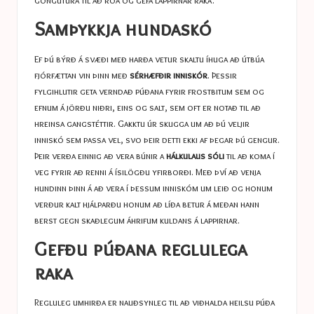
göngutúra til að róa og gefa lappirnar raka.
Samþykkja hundaskó
Ef þú býrð á svæði með harða vetur skaltu íhuga að útbúa
fjórfættan vin þinn með
sérhæfðir inniskór
. Þessir
fylgihlutir geta verndað púðana fyrir frostbitum sem og
efnum á jörðu niðri, eins og salt, sem oft er notað til að
hreinsa gangstéttir. Gakktu úr skugga um að þú veljir
inniskó sem passa vel, svo þeir detti ekki af þegar þú gengur.
Þeir verða einnig að vera búnir a
hálkulaus sóli
til að koma í
veg fyrir að renni á ísilögðu yfirborði. Með því að venja
hundinn þinn á að vera í þessum inniskóm um leið og honum
verður kalt hjálparðu honum að líða betur á meðan hann
berst gegn skaðlegum áhrifum kuldans á lappirnar.
Gefðu púðana reglulega
raka
Regluleg umhirða er nauðsynleg til að viðhalda heilsu púða