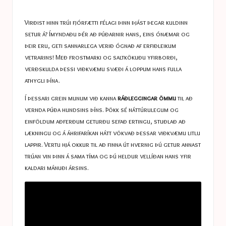
a
in
s
Virðist hinn trúi fjórfætti félagi þinn þjást þegar kuldinn
t
setur á? Ímyndaðu þér að púðarnir hans, eins ónæmar og
þeir eru, geti sannarlega verið ógnað af erfiðleikum
u
vetrarins! Með frostmarki og saltkökuðu yfirborði,
c
verðskulda þessi viðkvæmu svæði á loppum hans fulla
athygli þína.
e
Í þessari grein munum við kanna
ráðleggingar ömmu
til að
s
vernda púða hundsins þíns. Þökk sé náttúrulegum og
einföldum aðferðum geturðu sefað ertingu, stuðlað að
lækningu og á áhrifaríkan hátt vökvað þessar viðkvæmu litlu
lappir. Vertu hjá okkur til að finna út hvernig þú getur annast
trúan vin þinn á sama tíma og þú heldur vellíðan hans yfir
kaldari mánuði ársins.