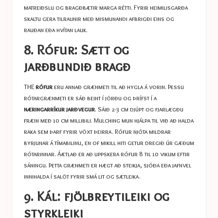
matreiðslu og bragðbætir marga rétti. Fyrir heimilisgarða
skaltu gera tilraunir með mismunandi afbrigði eins og
rauðan eða hvítan lauk.
8. Rófur: Sætt og
jarðbundið bragð
THE
rófur
eru annað grænmeti til að hygla á vorin. Þessu
rótargrænmeti er sáð beint í jörðu og þrífst í a
næringarríkur jarðvegur
. Sáið 2-3 cm djúpt og fjarlægðu
fræin með 10 cm millibili. Mulching mun hjálpa til við að halda
raka sem þarf fyrir vöxt þeirra. Rófur njóta mildrar
byrjunar á tímabilinu, en of mikill hiti getur dregið úr gæðum
rótarinnar. Áætlað er að uppskera rófur 8 til 10 vikum eftir
sáningu. Þetta grænmeti er hægt að steikja, sjóða eða jafnvel
innihalda í salöt fyrir smá lit og sætleika.
9. Kál: fjölbreytileiki og
styrkleiki