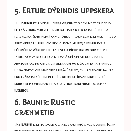
5. Ertur: dýrindis uppskera
THE
baunir
eru meðal þeirra grænmetis sem mest er beðið
eftir á vorin. Auðvelt er að rækta þær og færa réttunum
ferskleika. Sáið þeim í opnu jörðu, í vasa sem eru með 5 til 10
sentímetra millibili og ekki gleyma að setja stikur fyrir
lóðréttur vöxtur
. Ertur elska a
ríkur jarðvegur
og vel
tæmd. Vökva reglulega meðan á spírun stendur bætir
árangur og þú getur uppskera um 60 dögum eftir sáningu.
Unga fræbelgir má borða hráa í salöt, en þroskaðir baunir
eru frábærar í heita rétti. Hugleiddu líka að jarðgerð í
kringum plönturnar til að fá betra frárennsli og aukna
næringu.
6. Baunir: Rustic
grænmetið
THE
baunir
eru harðger og þroskast mjög vel á vorin. Þetta