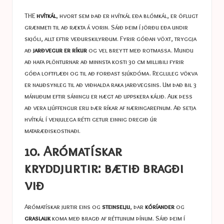
THE
hvítkál
, hvort sem það er hvítkál eða blómkál, er öflugt
grænmeti til að rækta á vorin. Sáið þeim í jörðu eða undir
skjóli, allt eftir veðurskilyrðum. Fyrir góðan vöxt, tryggja
að
jarðvegur er ríkur
og vel breytt með rotmassa. Mundu
að hafa plönturnar að minnsta kosti 30 cm millibili fyrir
góða loftflæði og til að forðast sjúkdóma. Regluleg vökva
er nauðsynleg til að viðhalda raka jarðvegsins. Um það bil 3
mánuðum eftir sáningu er hægt að uppskera kálið. Auk þess
að vera ljúffengur eru þær ríkar af næringarefnum. Að setja
hvítkál í venjulega rétti getur einnig dregið úr
mataræðiskostnaði.
10. Arómatískar
kryddjurtir: bætið bragði
við
Arómatískar jurtir eins og
steinselju
, þar
kóríander
og
graslauk
koma með bragð af réttunum þínum. Sáið þeim í