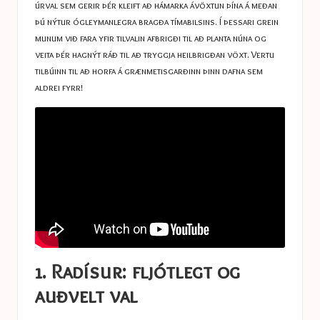
úrval sem gerir þér kleift að hámarka ávöxtun þína á meðan
þú nýtur ógleymanlegra bragða tímabilsins. Í þessari grein
munum við fara yfir tilvalin afbrigði til að planta núna og
veita þér hagnýt ráð til að tryggja heilbrigðan vöxt. Vertu
tilbúinn til að horfa á grænmetisgarðinn þinn dafna sem
aldrei fyrr!
1. Radísur: fljótlegt og
auðvelt val