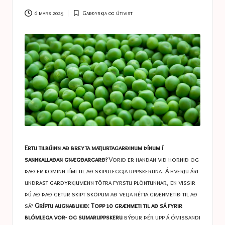
a
s
6 mars 2025
Garðyrkja og útivist
Posted
in
t
u
c
e
s
Ertu tilbúinn að breyta matjurtagarðinum þínum í
sannkallaðan gnægðargarð?
Vorið er handan við hornið og
það er kominn tími til að skipuleggja uppskeruna. Á hverju ári
undrast garðyrkjumenn töfra fyrstu plöntunnar, en vissir
þú að það getur skipt sköpum að velja rétta grænmetið til að
sá?
Gríptu augnablikið: Topp 10 grænmeti til að sá fyrir
blómlega vor- og sumaruppskeru
býður þér upp á ómissandi