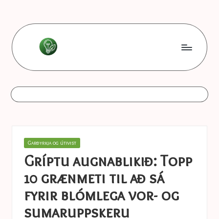
Skip
to
content
L
Les
bonnes
e
astuces
s
b
o
Posted
Garðyrkja og útivist
n
in
Gríptu augnablikið: Topp
n
10 grænmeti til að sá
e
fyrir blómlega vor- og
s
sumaruppskeru