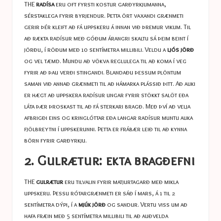
THE
radísa
eru oft fyrsti kostur garðyrkjumanna,
sérstaklega fyrir byrjendur. Þetta ört vaxandi grænmeti
gerir þér kleift að fá uppskeru á innan við þremur vikum. Til
að rækta radísur með góðum árangri skaltu sá þeim beint í
jörðu, í röðum með 10 sentímetra millibili. Veldu a
ljós jörð
og vel tæmd. Mundu að vökva reglulega til að koma í veg
fyrir að þau verði stingandi. Blandaðu þessum plöntum
saman við annað grænmeti til að hámarka plássið þitt. Að auki
er hægt að uppskera radísur ungar fyrir stökkt salöt eða
láta þær þroskast til að fá sterkari bragð. Með því að velja
afbrigði eins og kringlóttar eða langar radísur muntu auka
fjölbreytni í uppskerunni. Þetta er frábær leið til að kynna
börn fyrir garðyrkju.
2. Gulrætur: ekta bragðefni
THE
gulrætur
eru tilvalin fyrir matjurtagarð með mikla
uppskeru. Þessu rótargrænmeti er sáð í mars, á 1 til 2
sentímetra dýpi, í a
mjúk jörð
og sandur. Vertu viss um að
hafa fræin með 5 sentímetra millibili til að auðvelda