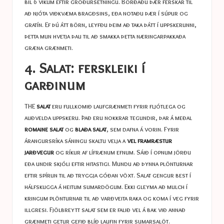
bil 6 vikum eftir gróðursetningu. Borðaðu þær ferskar til
að njóta viðkvæma bragðsins, eða notaðu þær í súpur og
gratín. Ef þú átt börn, leyfðu þeim að taka þátt í uppskerunni,
þetta mun hvetja þau til að smakka þetta næringarpakkaða
græna grænmeti.
4. Salat: ferskleiki í
garðinum
THE
salat
eru fullkomið laufgrænmeti fyrir fljótlega og
auðvelda uppskeru. Það eru nokkrar tegundir, þar á meðal
romaine salat
og
blaða salat
, sem dafna á vorin. Fyrir
árangursríka sáningu skaltu velja a
vel framræstur
jarðvegur
og ríkur af lífrænum efnum. Sáið í opnum jörðu
eða undir skjóli eftir hitastigi. Mundu að þynna plönturnar
eftir spírun til að tryggja góðan vöxt. Salat gengur best í
hálfskugga á heitum sumardögum. Ekki gleyma að mulch í
kringum plönturnar til að varðveita raka og koma í veg fyrir
illgresi. Fjölbreytt salat sem er falið vel á bak við annað
grænmeti getur gefið blíð laufin fyrir sumarsalöt.