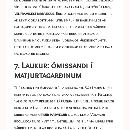
er kjörinn tími til að sá þeim, þar sem þeir þola auðveldlega
síðustu frost. Sáning ætti að fara fram á 5 cm dýpi í a
laus,
vel framræst jarðvegur
. Rúmið fræin með 20 cm millibili til
að leyfa góða loftflæði. Eftir spírun er nauðsynlegt að
halda jarðvegi rökum. Um það bil 10 vikum eftir sáningu
muntu geta notið fræbelganna sprunginn af bragði.
Baunirnar má gufa eða setja í vorsalöt. Ábending? Bættu
léttu lagi af mulch utan um plönturnar til að varðveita raka
og draga úr illgresi.
7. Laukur: ómissandi í
matjurtagarðinum
THE
laukur
eru ómissandi í hverjum garði. Sáð í mars munu
þeir nýta sólríka daga til að vaxa á skilvirkan hátt. Þú getur
valið að planta
perur
eða sá fræjum. Ef þú velur perur skaltu
planta þeim í beinum línum með 10 sentímetra millibili. Þeir
kunna að meta a
ríkur jarðvegur
og vel tæmd. Vökvaðu
reglulega til að hvetja til rætur. Um það bil 3 mánuðum eftir
sáningu er hægt að uppskera þá. Laukur er fjölhæfur í