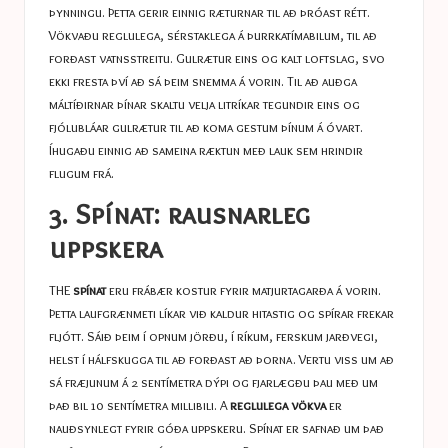
þynningu. Þetta gerir einnig ræturnar til að þróast rétt.
Vökvaðu reglulega, sérstaklega á þurrkatímabilum, til að
forðast vatnsstreitu. Gulrætur eins og kalt loftslag, svo
ekki fresta því að sá þeim snemma á vorin. Til að auðga
máltíðirnar þínar skaltu velja litríkar tegundir eins og
fjólubláar gulrætur til að koma gestum þínum á óvart.
Íhugaðu einnig að sameina ræktun með lauk sem hrindir
flugum frá.
3. Spínat: rausnarleg
uppskera
THE
spínat
eru frábær kostur fyrir matjurtagarða á vorin.
Þetta laufgrænmeti líkar við kaldur hitastig og spírar frekar
fljótt. Sáið þeim í opnum jörðu, í ríkum, ferskum jarðvegi,
helst í hálfskugga til að forðast að þorna. Vertu viss um að
sá fræjunum á 2 sentímetra dýpi og fjarlægðu þau með um
það bil 10 sentímetra millibili. A
reglulega vökva
er
nauðsynlegt fyrir góða uppskeru. Spínat er safnað um það